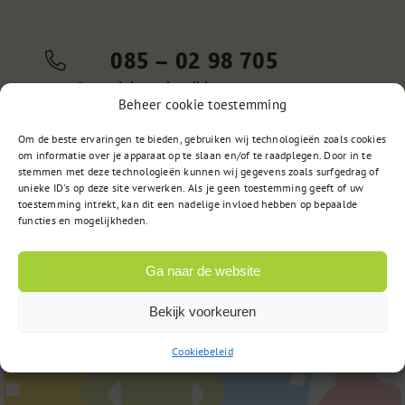
085 – 02 98 705
Op werkdagen bereikbaar
van 9:00u tot 17:00u
Beheer cookie toestemming
Om de beste ervaringen te bieden, gebruiken wij technologieën zoals cookies
om informatie over je apparaat op te slaan en/of te raadplegen. Door in te
stemmen met deze technologieën kunnen wij gegevens zoals surfgedrag of
of
Stuur een bericht
unieke ID's op deze site verwerken. Als je geen toestemming geeft of uw
toestemming intrekt, kan dit een nadelige invloed hebben op bepaalde
functies en mogelijkheden.
Ga naar de website
Bekijk voorkeuren
Cookiebeleid