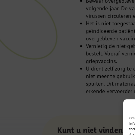
Bewaar overgebleven
volgende jaar. De v
virussen circuleren
Het is niet toegest
geïndiceerde patiën
overgebleven vaccin
Vernietig de niet-ge
bestelt. Vooraf vern
griepvaccins.
U dient zelf zorg te
niet meer te gebrui
spuiten. Dit materia
erkende vervoerder 
Om 
inf
Kunt u niet vinden wa
tec
Als