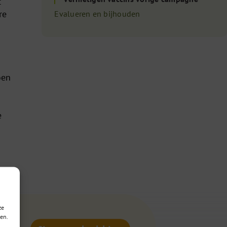
t
re
Evalueren en bijhouden
oen
e
ze
en.