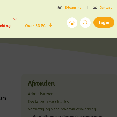
E-learning
|
Contact
Login
eking
Over SNPG
Afronden
Administreren
tum
Declareren vaccinaties
Vernietiging vaccins/afvalverwerking
Vernietigen vaccins vorige campagne