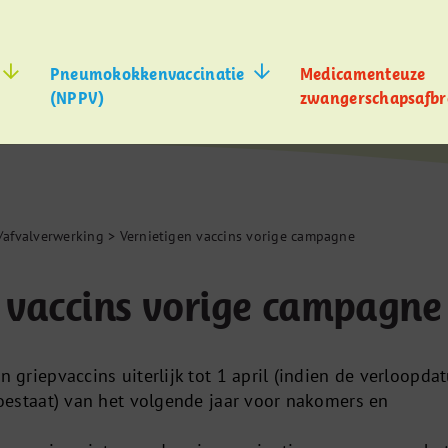
Pneumokokkenvaccinatie
Medicamenteuze
(NPPV)
zwangerschapsafbr
s/afvalverwerking
>
Vernietigen vaccins vorige campagne
 vaccins vorige campagne
 griepvaccins uiterlijk tot 1 april (indien de verloopda
toestaat) van het volgende jaar voor nakomers en