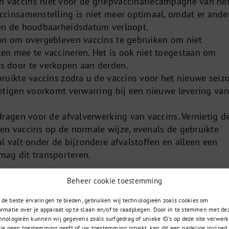
 vaccins niet voor de griepvaccinatiecampagne van he
accinsamenstelling is niet meer optimaal, omdat er ande
 en de houdbaarheidsdatum verloopt.
aan om overgebleven vaccins te gebruiken om niet
ten mee te vaccineren. Het is ook niet toegestaan om
s door te verkopen aan derden.
bruikte vaccins zodra u de vaccins voor het nieuwe seiz
ietigen voorkomt verwarring bij een nieuwe levering van
 dragen voor de afvalverwerking van vaccins. Vernietig d
ken vaccins op de normale wijze, evenals de gebruikte
al valt onder de bijzondere afvalstoffen en alleen een
mag dit transporteren.
Beheer cookie toestemming
de beste ervaringen te bieden, gebruiken wij technologieën zoals cookies om
ormatie over je apparaat op te slaan en/of te raadplegen. Door in te stemmen met de
085 – 02 98 705
t u zoekt
hnologieën kunnen wij gegevens zoals surfgedrag of unieke ID's op deze site verwerk
 je geen toestemming geeft of uw toestemming intrekt, kan dit een nadelige invloed