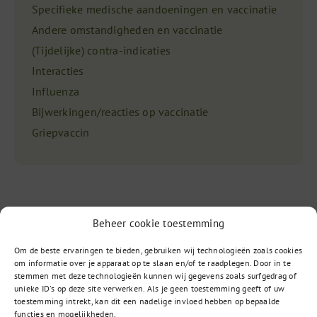
Specifieke medische aandoeningen en vaccinatie
Andere omstandigheden en vaccinatie
(Tijdelijke) contra-indicaties
Interacties
Influenza
Bijwerkingen/reacties op vaccinatie
Griepvaccin
Beheer cookie toestemming
Om de beste ervaringen te bieden, gebruiken wij technologieën zoals cookies
om informatie over je apparaat op te slaan en/of te raadplegen. Door in te
Vragen?
stemmen met deze technologieën kunnen wij gegevens zoals surfgedrag of
unieke ID's op deze site verwerken. Als je geen toestemming geeft of uw
toestemming intrekt, kan dit een nadelige invloed hebben op bepaalde
functies en mogelijkheden.