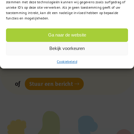
stemmen met deze technologieën kunnen wij gegevens zoals surfgedrag of
unieke ID's op deze site verwerken. Als je geen toestemming geeft of uw
toestemming intrekt, kan dit een nadelige invloed hebben op bepaalde
Vragen?
functies en mogelijkheden.
Ga naar de website
085 – 02 98 705
Bekijk voorkeuren
Op werkdagen bereikbaar
van 9:00u tot 17:00u
Cookiebeleid
of
Stuur een bericht