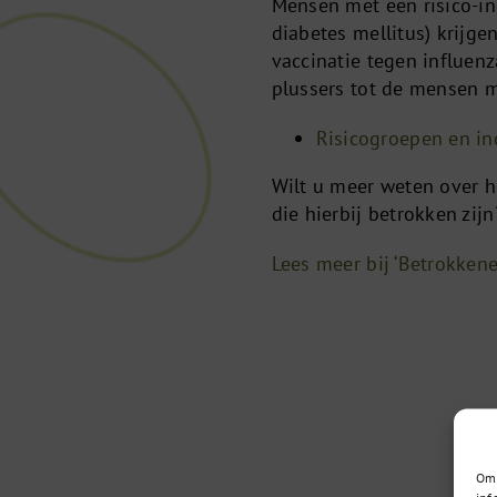
Mensen met een risico-ind
diabetes mellitus) krijge
vaccinatie tegen influen
plussers tot de mensen me
Risicogroepen en in
Wilt u meer weten over h
die hierbij betrokken zijn
Lees meer bij ‘Betrokken
Om 
inf