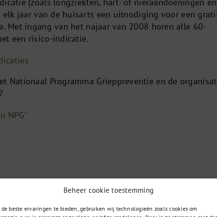
icatie (zoals longziekten, hart- of nieraandoeningen en
n elk jaar van de huisarts een uitnodiging voor een grati
za. Met ingang van het najaar van 2008 horen alle 60-
t een risico-indicatie.
dicaties
et Nationaal Programma Grieppreventie en de organisat
?
en NPG’
Beheer cookie toestemming
de beste ervaringen te bieden, gebruiken wij technologieën zoals cookies om
ormatie over je apparaat op te slaan en/of te raadplegen. Door in te stemmen met de