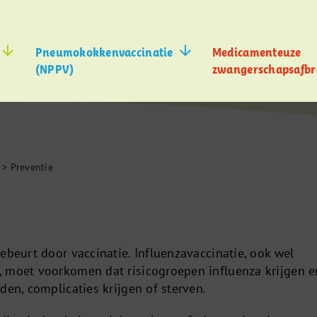
Pneumokokkenvaccinatie
Medicamenteuze
(NPPV)
zwangerschapsafbr
>
Preventie
ebeurt door vaccinatie. Influenzavaccinatie, ook wel
 moet voorkomen dat risicogroepen influenza krijgen e
den, complicaties krijgen of sterven.