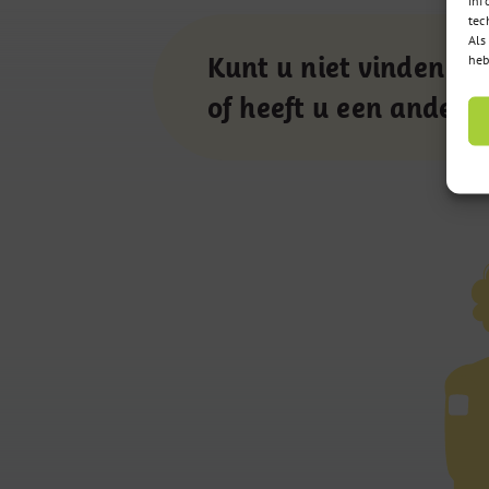
tec
Als
heb
Kunt u niet vinden wa
of heeft u een andere