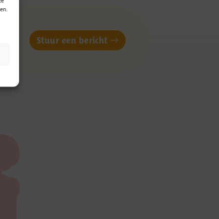
en.
of
Stuur een bericht