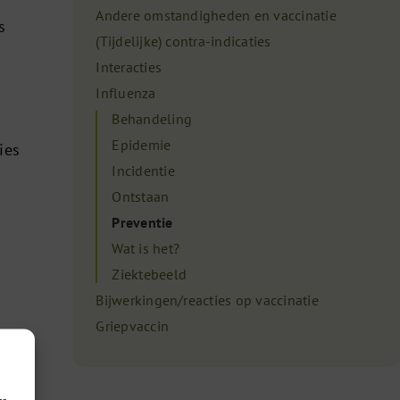
Andere omstandigheden en vaccinatie
s
(Tijdelijke) contra-indicaties
Interacties
Influenza
Behandeling
Epidemie
ies
Incidentie
Ontstaan
Preventie
Wat is het?
Ziektebeeld
Bijwerkingen/reacties op vaccinatie
Griepvaccin
ze