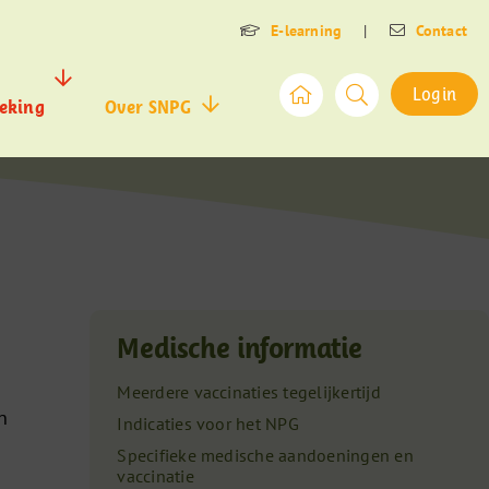
E-learning
|
Contact
Login
eking
Over SNPG
Medische informatie
Meerdere vaccinaties tegelijkertijd
n
Indicaties voor het NPG
Specifieke medische aandoeningen en
vaccinatie