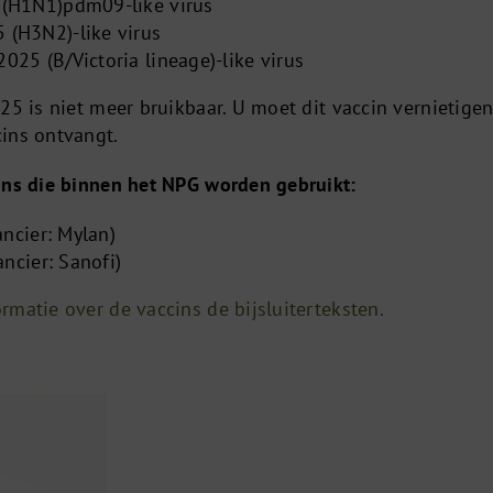
 (H1N1)pdm09-like virus
 (H3N2)-like virus
25 (B/Victoria lineage)-like virus
5 is niet meer bruikbaar. U moet dit vaccin vernietige
ins ontvangt.
ins die binnen het NPG worden gebruikt:
ancier: Mylan)
ancier: Sanofi)
rmatie over de vaccins de bijsluiterteksten.