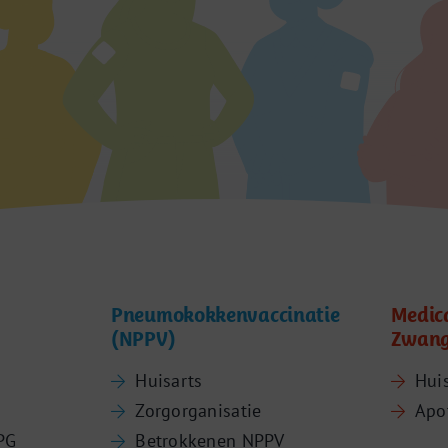
Pneumokokkenvaccinatie
Medic
(NPPV)
Zwang
Huisarts
Hui
Zorgorganisatie
Apo
PG
Betrokkenen NPPV