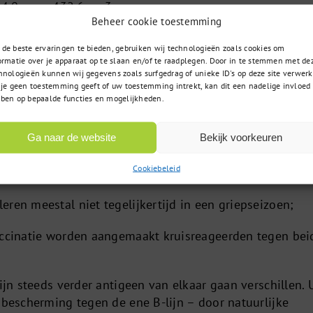
 4,0 cm = 432,6 cm3.
Beheer cookie toestemming
e met 10 vaccins van Influvac (Mylan) hebben een afme
de beste ervaringen te bieden, gebruiken wij technologieën zoals cookies om
 1,7 cm = 485,79 cm3.
ormatie over je apparaat op te slaan en/of te raadplegen. Door in te stemmen met de
hnologieën kunnen wij gegevens zoals surfgedrag of unieke ID's op deze site verwerk
 je geen toestemming geeft of uw toestemming intrekt, kan dit een nadelige invloed
vatte 2 stammen van Influenza type-A-virussen
ben op bepaalde functies en mogelijkheden.
)] en 1 stam van Influenza type-B-virus [de Victoria o
]. De keuze om 1 B-stam in het vaccin op te nemen wer
Ga naar de website
Bekijk voorkeuren
volgende feiten:
Cookiebeleid
worden door Influenza type-A-virussen gedomineerd;
ren meestal niet tegelijkertijd in een griepseizoen;
accinatie worden aangemaakt kruisreageerden tegen bei
zijn steeds verder antigeen van elkaar gaan verschillen. 
sbescherming tegen de ene B-lijn – door natuurlijke