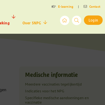
E-learning
|
Contact
Login
eking
Over SNPG
Medische informatie
Meerdere vaccinaties tegelijkertijd
egen
Indicaties voor het NPG
Specifieke medische aandoeningen en
vaccinatie