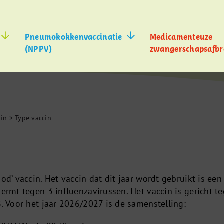
Pneumokokkenvaccinatie
Medicamenteuze
(NPPV)
zwangerschapsafbr
cin
>
Type vaccin
od’ vaccin. Het vaccin dat dit jaar wordt gebruikt is een
hermt tegen 3 influenzavirussen. Het vaccin is gericht t
B. Voor het jaar 2026/2027 is de samenstelling: