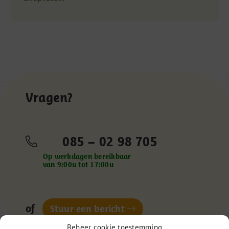
Vragen?
085 – 02 98 705
Op werkdagen bereikbaar
van 9:00u tot 17:00u
of
Stuur een bericht
Beheer cookie toestemming