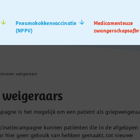
Pneumokokkenvaccinatie
Medicamenteuze
(NPPV)
zwangerschapsafbr
istreren weigeraars
 weigeraars
mpagne is het mogelijk om een patiënt als griepweigera
inatiecampagne kunnen patiënten die in de afgelopen 
aar hier geen gebruik van hebben gemaakt, tot nieuwe