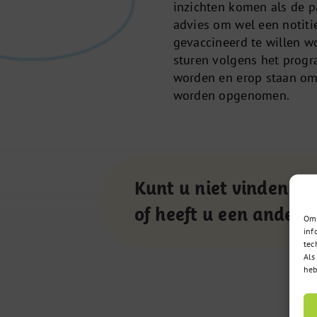
inzichten komen als de p
advies om wel een notiti
gevaccineerd te willen w
sturen volgens het progr
worden en erop staan om
worden opgenomen.
Kunt u niet vinden wa
of heeft u een andere
Om 
inf
tec
Als
heb