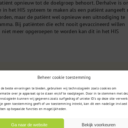
atiënt opnieuw tot de doelgroep behoort. Derhalve is o
e in het HIS systeem te maken als een patiënt aangeeft 
orden, maar de patiënt wel opnieuw een uitnodiging te
amma. Bij patiënten die echt nooit gevaccineerd willen
 niet meer opgeroepen te worden kan dit in het HIS
085 – 02 98 705
t u zoekt
Beheer cookie toestemming
Op werkdagen bereikbaar
 vraag?
de beste ervaringen te bieden, gebruiken wij technologieën zoals cookies om
van 9:00u tot 17:00u
ormatie over je apparaat op te slaan en/of te raadplegen. Door in te stemmen met de
hnologieën kunnen wij gegevens zoals surfgedrag of unieke ID's op deze site verwerk
 je geen toestemming geeft of uw toestemming intrekt, kan dit een nadelige invloed
ben op bepaalde functies en mogelijkheden.
Ga naar de website
Bekijk voorkeuren