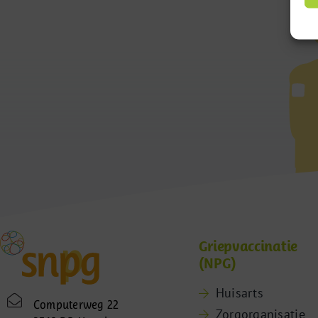
Griepvaccinatie
(NPG)
Huisarts
Computerweg 22
Zorgorganisatie