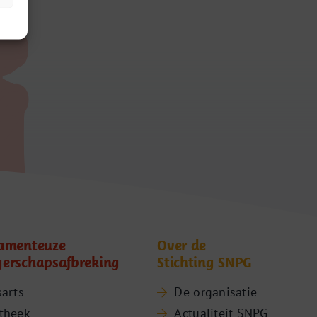
amenteuze
Over de
erschapsafbreking
Stichting SNPG
sarts
De organisatie
theek
Actualiteit SNPG