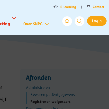
E-learning
|
Contact
Login
eking
Over SNPG
Afronden
ar
Administreren
Bewaren patiëntgegevens
vijf
Registreren weigeraars
Declareren vaccinaties