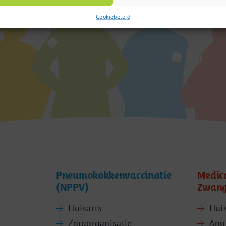
Cookiebeleid
Pneumokokkenvaccinatie
Medic
(NPPV)
Zwang
Huisarts
Hui
Zorgorganisatie
Apo