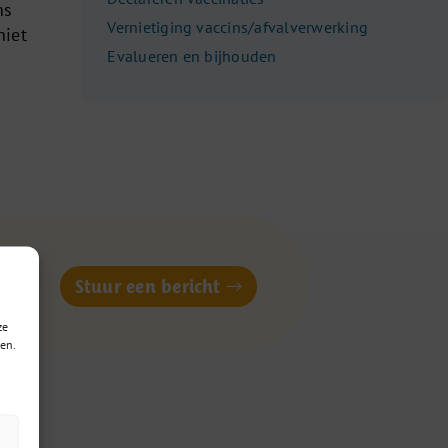
ns
Vernietiging vaccins/afvalverwerking
niet
Evalueren en bijhouden
of
Stuur een bericht
ze
en.