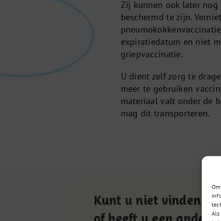
Zij kunnen ook later no
beschermd te zijn. Vern
pneumokokkenvaccinatie 
expiratiedatum en niet m
griepvaccinatie.
U dient zelf zorg te drag
meer te gebruiken vaccin
materiaal valt onder de 
mag dit transporteren.
Om 
inf
Kunt u niet vinden wa
tec
Als
of heeft u een andere