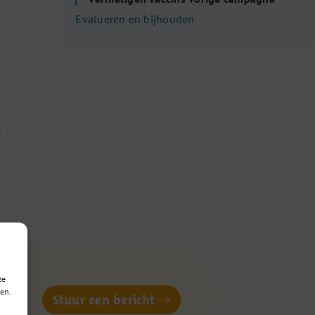
Evalueren en bijhouden
t
r
ze
en.
of
Stuur een bericht