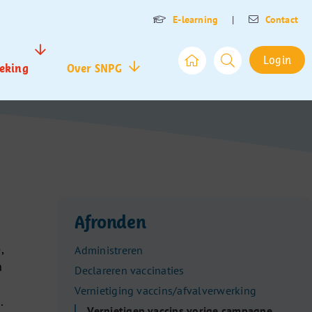
E-learning
|
Contact
Login
eking
Over SNPG
Afronden
,
Administreren
n
Declareren vaccinaties
Vernietiging vaccins/afvalverwerking
.
Vernietigen vaccins vorige campagne