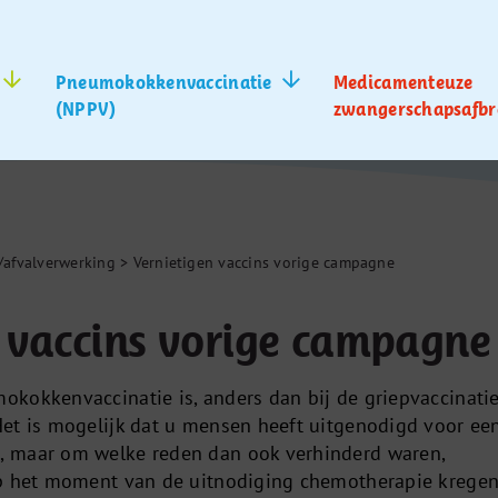
Pneumokokkenvaccinatie
Medicamenteuze
(NPPV)
zwangerschapsafbr
s/afvalverwerking
>
Vernietigen vaccins vorige campagne
 vaccins vorige campagne
kokkenvaccinatie is, anders dan bij de griepvaccinatie
et is mogelijk dat u mensen heeft uitgenodigd voor ee
 maar om welke reden dan ook verhinderd waren,
op het moment van de uitnodiging chemotherapie kregen