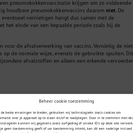
g een pneumokokkenvaccinatie krijgen om zo voldoende
ietig houdbare pneumokokkenvaccins daarom
niet.
De
eventueel vernietigen hangt dus samen met de
et het einde van een bepaalde periode zoals bij de
en voor de afvalverwerking van vaccins. Vernietig de niet
s op de normale wijze, evenals de gebruikte spuiten. Di
bijzondere afvalstoffen en alleen een erkende vervoerde
Beheer cookie toestemming
de beste ervaringen te bieden, gebruiken wij technologieën zoals cookies om
ormatie over je apparaat op te slaan en/of te raadplegen. Door in te stemmen met de
085 – 02 98 705
t u zoekt
hnologieën kunnen wij gegevens zoals surfgedrag of unieke ID's op deze site verwerk
 je geen toestemming geeft of uw toestemming intrekt, kan dit een nadelige invloed
Op werkdagen bereikbaar
 vraag?