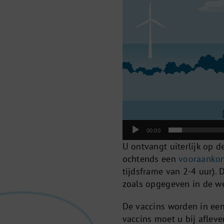
00:00
U ontvangt uiterlijk op d
ochtends een
vooraanko
tijdsframe van 2-4 uur). 
zoals opgegeven in de we
De vaccins worden in een
vaccins moet u bij afleve