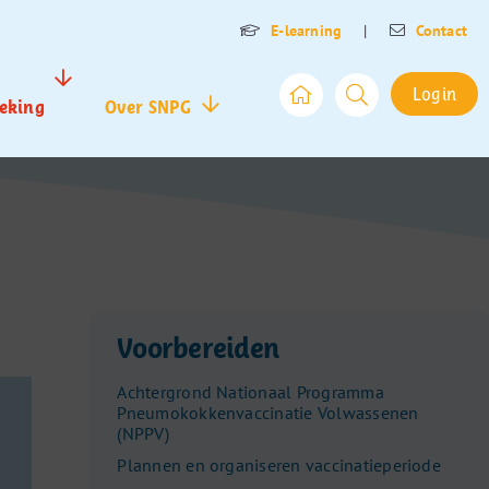
E-learning
|
Contact
Login
eking
Over SNPG
Voorbereiden
Achtergrond Nationaal Programma
Pneumokokkenvaccinatie Volwassenen
(NPPV)
Plannen en organiseren vaccinatieperiode