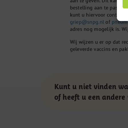
aan te geven. Dit kan to
bestelling aan te passen 
kunt u hiervoor contact
griep@snpg.nl
of
pneum
adres nog mogelijk is. W
Wij wijzen u er op dat re
geleverde vaccins en pa
Kunt u niet vinden wa
of heeft u een andere