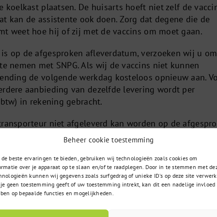
e koelkast plaatsen. De huisarts hoeft niet zelf de vacci
at kan de assistente ook doen. Zorg dat degene die de
mt weet hoe hij of zij met de vaccins om moet gaan.
is op de afgesproken afleverdatum, verzoeken wij u om
 te nemen met SNPG. Als wij de vaccins niet kunnen
 zending de volgende werkdag kosteloos opnieuw aan. V
erdere aanbieding van dezelfde levering wordt per
 btw) in rekening gebracht.
transporteur niet afgeleverd kan worden op de afgespr
t de transporteur contact op met de betreffende
Beheer cookie toestemming
esproken deze zending alsnog die dag af te leveren of e
 de volgende dag gemaakt.
de beste ervaringen te bieden, gebruiken wij technologieën zoals cookies om
ormatie over je apparaat op te slaan en/of te raadplegen. Door in te stemmen met de
hnologieën kunnen wij gegevens zoals surfgedrag of unieke ID's op deze site verwerk
uw vaccins levert
mag niet afleveren op een ander adre
 je geen toestemming geeft of uw toestemming intrekt, kan dit een nadelige invloed
 mag dus niet de chauffeur naar een ander adres sturen.
ben op bepaalde functies en mogelijkheden.
er adres geleverd wilt krijgen, dient u dit van te vore