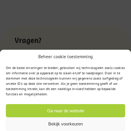
Vragen?
Beheer cookie toestemming
085 – 02 98 705
Om de beste ervaringen te bieden, gebruiken wij technologieën zoals cookies
om informatie over je apparaat op te slaan en/of te raadplegen. Door in te
Op werkdagen bereikbaar
stemmen met deze technologieën kunnen wij gegevens zoals surfgedrag of
van 9:00u tot 17:00u
unieke ID's op deze site verwerken. Als je geen toestemming geeft of uw
toestemming intrekt, kan dit een nadelige invloed hebben op bepaalde
functies en mogelijkheden.
of
Stuur een bericht
Ga naar de website
Bekijk voorkeuren