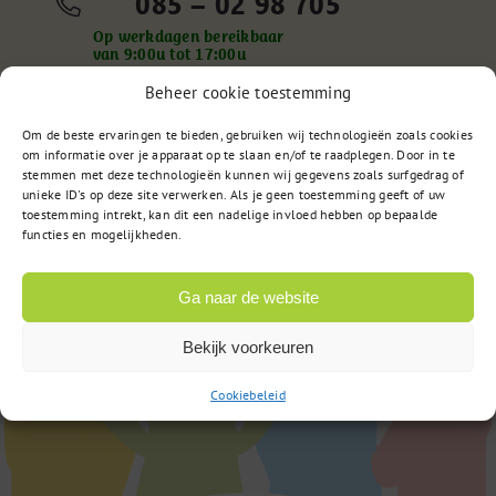
085 – 02 98 705
Op werkdagen bereikbaar
van 9:00u tot 17:00u
Beheer cookie toestemming
Om de beste ervaringen te bieden, gebruiken wij technologieën zoals cookies
of
Stuur een bericht
om informatie over je apparaat op te slaan en/of te raadplegen. Door in te
stemmen met deze technologieën kunnen wij gegevens zoals surfgedrag of
unieke ID's op deze site verwerken. Als je geen toestemming geeft of uw
toestemming intrekt, kan dit een nadelige invloed hebben op bepaalde
functies en mogelijkheden.
Ga naar de website
Bekijk voorkeuren
Cookiebeleid