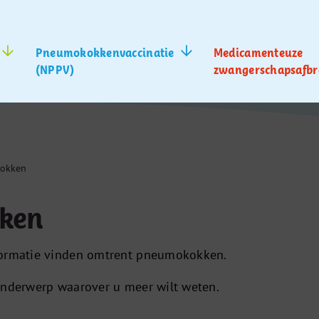
Pneumokokkenvaccinatie
Medicamenteuze
(NPPV)
zwangerschapsafbr
okken
ken
formatie vinden omtrent pneumokokken.
onderwerp waarover u meer wilt weten.