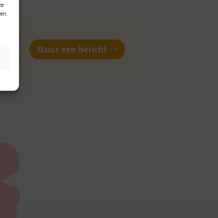
ze
en.
of
Stuur een bericht