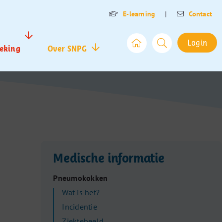
E-learning
|
Contact
Login
eking
Over SNPG
Medische informatie
Pneumokokken
Wat is het?
Incidentie
Ziektebeeld