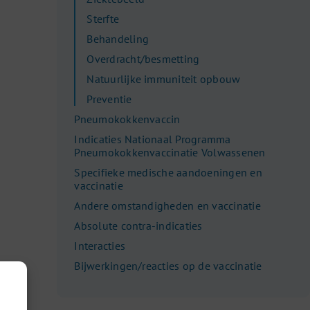
Sterfte
Behandeling
Overdracht/besmetting
Natuurlijke immuniteit opbouw
Preventie
Pneumokokkenvaccin
Indicaties Nationaal Programma
Pneumokokkenvaccinatie Volwassenen
Specifieke medische aandoeningen en
vaccinatie
Andere omstandigheden en vaccinatie
Absolute contra-indicaties
Interacties
Bijwerkingen/reacties op de vaccinatie