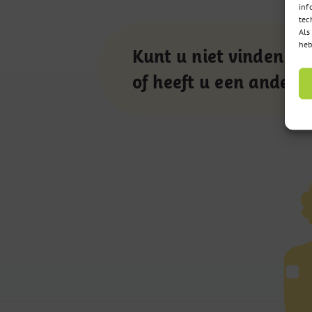
inf
tec
Als
heb
Kunt u niet vinden wa
of heeft u een andere