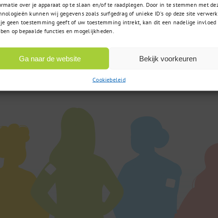
ormatie over je apparaat op te slaan en/of te raadplegen. Door in te stemmen met de
hnologieën kunnen wij gegevens zoals surfgedrag of unieke ID's op deze site verwerk
 je geen toestemming geeft of uw toestemming intrekt, kan dit een nadelige invloed
ben op bepaalde functies en mogelijkheden.
085 – 02 98 705
t u zoekt
Op werkdagen bereikbaar
 vraag?
Ga naar de website
Bekijk voorkeuren
van 9:00u tot 17:00u
Cookiebeleid