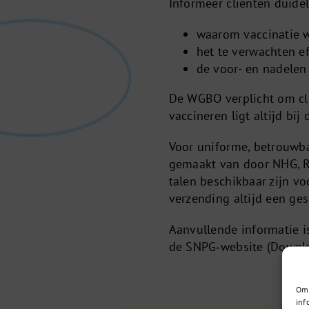
Informeer cliënten duidel
waarom vaccinatie 
het te verwachten ef
de voor- en nadelen
De WGBO verplicht om cli
vaccineren ligt altijd bij 
Voor uniforme, betrouwba
gemaakt van door NHG, R
talen beschikbaar zijn v
verzending altijd een ge
Aanvullende informatie i
de SNPG‑website (Downlo
Om 
inf