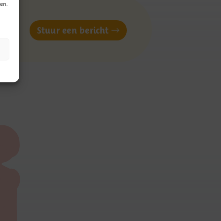
en.
of
Stuur een bericht