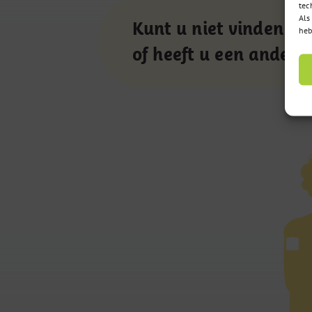
tec
Als
Kunt u niet vinden wa
heb
of heeft u een andere