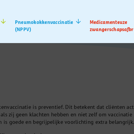
Pneumokokkenvaccinatie
Medicamenteuze
(NPPV)
zwangerschapsafbr
vaccinatie is preventief. Dit betekent dat cliënten act
als zij geen klachten hebben en niet zelf om vaccinatie
is goede en begrijpelijke voorlichting extra belangrijk