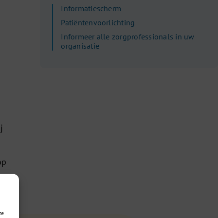
Informatiescherm
Patiëntenvoorlichting
Informeer alle zorgprofessionals in uw
organisatie
j
op
ze