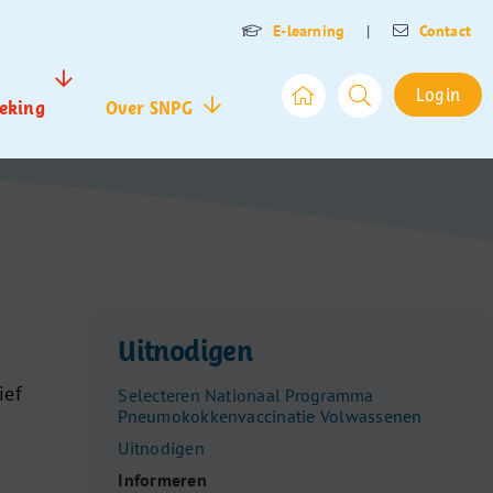
E-learning
|
Contact
Login
eking
Over SNPG
Uitnodigen
ief
Selecteren Nationaal Programma
Pneumokokkenvaccinatie Volwassenen
.
Uitnodigen
Informeren