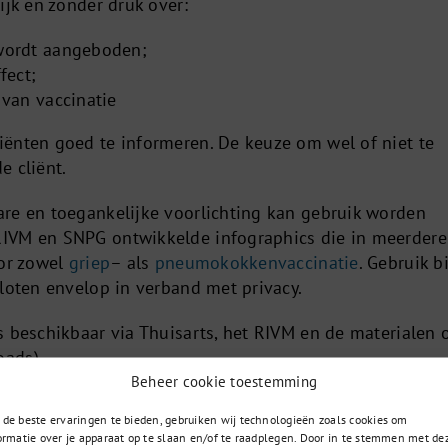
ijk en zonder druk over:
wordt aangeboden;
fect;
 van vaccinatie
ënten goed te informeren. De keuze om wel of niet te
de cliënt.
re en toegankelijke voorlichting kan gebruik worden
IVM en SNPG ontwikkelde infographics die in meerdere
oor zowel
griep
– als
pneumokokkenvaccinatie
. Gebruik bi
sloten envelop in verband met privacy.
s beschikbaar via Thuisarts, het RIVM en de materialen 
ads).
Beheer cookie toestemming
de beste ervaringen te bieden, gebruiken wij technologieën zoals cookies om
ormatie over je apparaat op te slaan en/of te raadplegen. Door in te stemmen met de