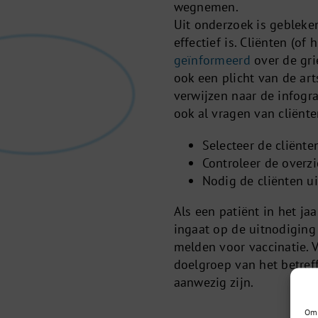
wegnemen.
Uit onderzoek is gebleken
effectief is. Cliënten (
geïnformeerd
over de gri
ook een plicht van de ar
verwijzen naar de infogr
ook al vragen van cliënt
Selecteer de cliënte
Controleer de overzic
Nodig de cliënten u
Als een patiënt in het ja
ingaat op de uitnodiging 
melden voor vaccinatie. 
doelgroep van het betreff
aanwezig zijn.
Om 