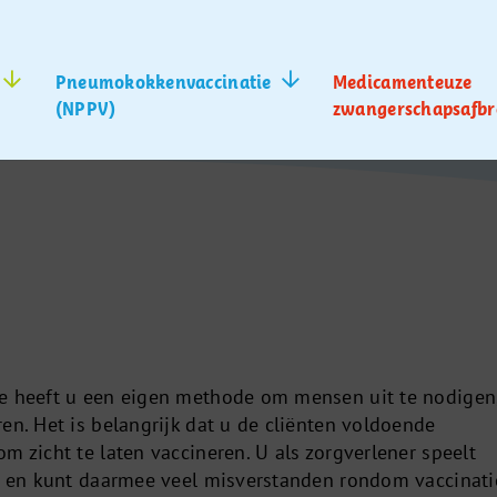
Pneumokokkenvaccinatie
Medicamenteuze
(NPPV)
zwangerschapsafbr
e heeft u een eigen methode om mensen uit te nodigen,
en. Het is belangrijk dat u de cliënten voldoende
m zicht te laten vaccineren. U als zorgverlener speelt
ol en kunt daarmee veel misverstanden rondom vaccinati