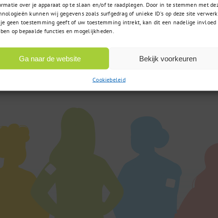
ormatie over je apparaat op te slaan en/of te raadplegen. Door in te stemmen met de
hnologieën kunnen wij gegevens zoals surfgedrag of unieke ID's op deze site verwerk
 je geen toestemming geeft of uw toestemming intrekt, kan dit een nadelige invloed
ben op bepaalde functies en mogelijkheden.
085 – 02 98 705
t u zoekt
Op werkdagen bereikbaar
 vraag?
Ga naar de website
Bekijk voorkeuren
van 9:00u tot 17:00u
Cookiebeleid