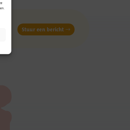
ze
en.
of
Stuur een bericht