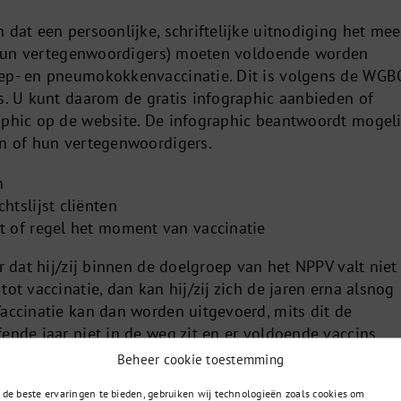
 dat een persoonlijke, schriftelijke uitnodiging het mee
of hun vertegenwoordigers) moeten voldoende worden
ep- en pneumokokkenvaccinatie. Dit is volgens de WGB
ts. U kunt daarom de gratis infographic aanbieden of
aphic op de website. De infographic beantwoordt mogeli
en of hun vertegenwoordigers.
n
htslijst cliënten
it of regel het moment van vaccinatie
ar dat hij/zij binnen de doelgroep van het NPPV valt niet
tot vaccinatie, dan kan hij/zij zich de jaren erna alsnog
Vaccinatie kan dan worden uitgevoerd, mits dit de
ende jaar niet in de weg zit en er voldoende vaccins
Beheer cookie toestemming
de beste ervaringen te bieden, gebruiken wij technologieën zoals cookies om