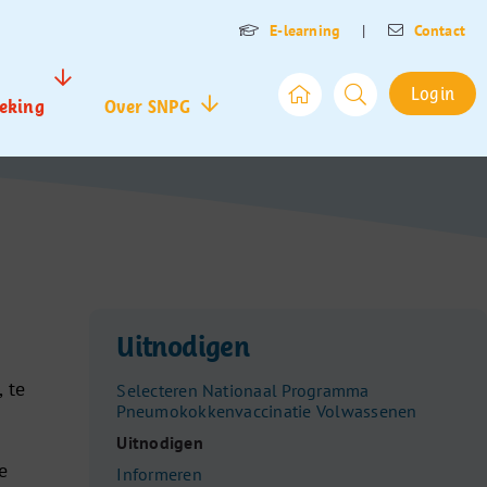
E-learning
|
Contact
Login
eking
Over SNPG
Uitnodigen
 te
Selecteren Nationaal Programma
Pneumokokkenvaccinatie Volwassenen
Uitnodigen
e
Informeren