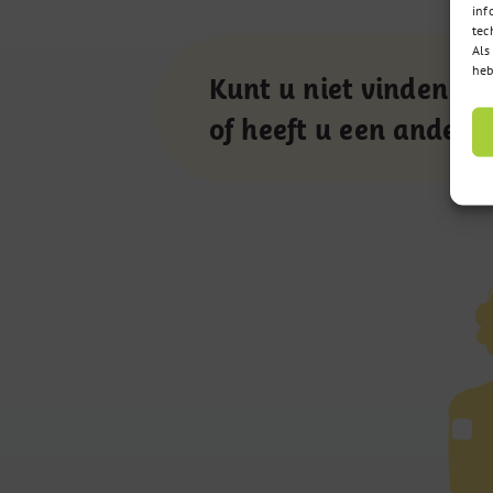
inf
tec
Als
heb
Kunt u niet vinden wa
of heeft u een andere