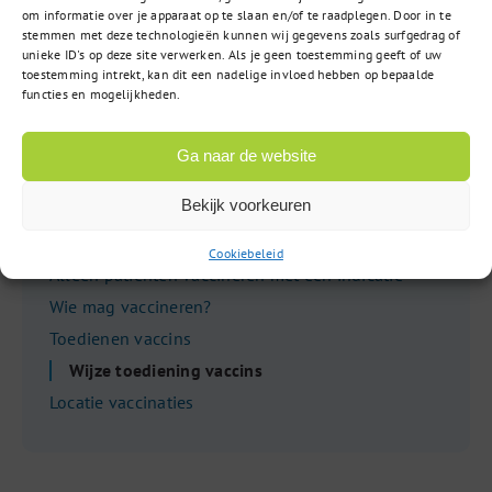
vervolgens gekoeld opslaat, moet u deze spuit
om informatie over je apparaat op te slaan en/of te raadplegen. Door in te
dezelfde dag toedienen en NIET overnacht
stemmen met deze technologieën kunnen wij gegevens zoals surfgedrag of
bewaren.
unieke ID's op deze site verwerken. Als je geen toestemming geeft of uw
toestemming intrekt, kan dit een nadelige invloed hebben op bepaalde
functies en mogelijkheden.
De vaccins worden geleverd in een voorgevulde
spuit. U hoeft het vaccin niet op te trekken.
Ga naar de website
Bekijk voorkeuren
Vaccineren
Cookiebeleid
Alleen patiënten vaccineren met een indicatie
Wie mag vaccineren?
Toedienen vaccins
Wijze toediening vaccins
Locatie vaccinaties