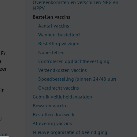
Overeenkomsten en verschillen NPG en
NPPV
Bestellen vaccins
Aantal vaccins
Wanneer bestellen?
Bestelling wijzigen
Nabestellen
 Er
n
Controleren opdrachtbevestiging
eer
Verzendkosten vaccins
Spoedbestelling (binnen 24/48 uur)
Overdracht vaccins
it
Gebruik veiligheidsnaalden
Bewaren vaccins
Bestellen drukwerk
U
Aflevering vaccins
Nieuwe organisatie of beëindiging
aat