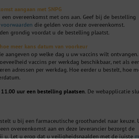
nkomst aangaan met SNPG
u een overeenkomst met ons aan. Geef bij de bestelling
 voorwaarden
die gelden voor deze overeenkomst.
en grondig voordat u de bestelling plaatst.
g hoe meer kans datum van voorkeur
ie aangeven op welke dag u uw vaccins wilt ontvangen.
hoeveelheid vaccins per werkdag beschikbaar, net als ee
eren adressen per werkdag. Hoe eerder u bestelt, hoe m
verdatum.
 11.00 uur
een bestelling plaatsen
. De webapplicatie slu
stelt u bij een farmaceutische groothandel naar keuze. 
 een overeenkomst aan en deze leverancier bezorgt de
j u. Let u erop dat u veiligheidsnaalden met de juiste
m