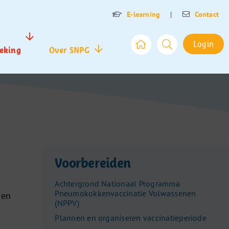
E-learning
|
Contact
Login
eking
Over SNPG
Voorbereiden
Achtergrond Nationaal Programma
Pneumokokkenvaccinatie Volwassenen
 en
(NPPV)
Plannen en organiseren vaccinatieperiode