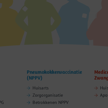
Pneumokokkenvaccinatie
Medic
(NPPV)
Zwang
Huisarts
Hui
Zorgorganisatie
Apo
PG
Betrokkenen NPPV