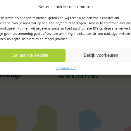
Beheer cookie toestemming
eidsnaalden hoogstwaarschijnlijk per 100 stuks bestelle
de beste ervaringen te bieden, gebruiken wij technologieën zoals cookies om
ormatie over je apparaat op te slaan en/of te raadplegen. Door in te stemmen met de
ing van vaccins, die per 10 stuks gaat.
hnologieën kunnen wij gegevens zoals surfgedrag of unieke ID's op deze site verwerk
 je geen toestemming geeft of uw toestemming intrekt, kan dit een nadelige invloed
ben op bepaalde functies en mogelijkheden.
Ga naar de website
Bekijk voorkeuren
085 – 02 98 705
t u zoekt
Cookiebeleid
Op werkdagen bereikbaar
 vraag?
van 9:00u tot 17:00u