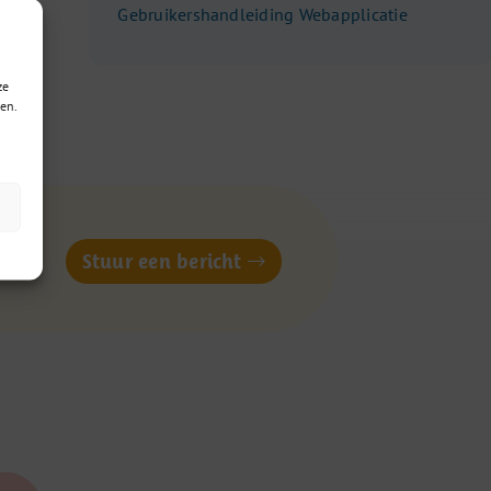
Gebruikershandleiding Webapplicatie
n,
ze
en.
of
Stuur een bericht