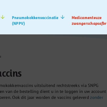
Pneumokokkenvaccinatie
Medicamenteuze
(NPPV)
zwangerschapsafbr
s
accins
mokokkenvaccins uitsluitend rechtstreeks via SNPG
sen van de bestelling dient u in te loggen in uw account
voeren. Ook dit jaar worden de vaccins geleverd
zonder