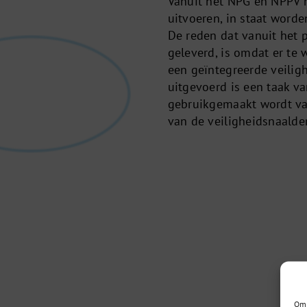
Vanuit het NPG en NPPV 
uitvoeren, in staat worde
De reden dat vanuit het
geleverd, is omdat er te
een geïntegreerde veilig
uitgevoerd is een taak v
gebruikgemaakt wordt va
van de veiligheidsnaalde
Om 