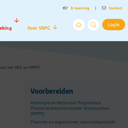
E-learning
|
Contact
Login
eking
Over SNPG
nuit het NPG en NPPV?
Voorbereiden
Achtergrond Nationaal Programma
Pneumokokkenvaccinatie Volwassenen
(NPPV)
Plannen en organiseren vaccinatieperiode