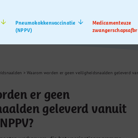
Pneumokokkenvaccinatie
Medicamenteuze
(NPPV)
zwangerschapsafbr
eidsnaalden
>
Waarom worden er geen veiligheidsnaalden geleverd va
rden er geen
naalden geleverd vanuit
 NPPV?