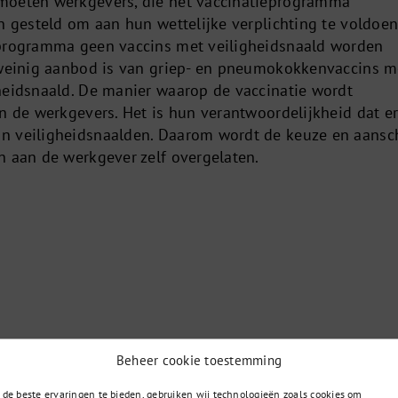
moeten werkgevers, die het vaccinatieprogramma
n gesteld om aan hun wettelijke verplichting te voldoen
 programma geen vaccins met veiligheidsnaald worden
 weinig aanbod is van griep- en pneumokokkenvaccins m
heidsnaald. De manier waarop de vaccinatie wordt
an de werkgevers. Het is hun verantwoordelijkheid dat e
n veiligheidsnaalden. Daarom wordt de keuze en aansc
n aan de werkgever zelf overgelaten.
Beheer cookie toestemming
de beste ervaringen te bieden, gebruiken wij technologieën zoals cookies om