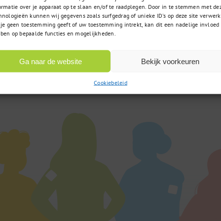
ormatie over je apparaat op te slaan en/of te raadplegen. Door in te stemmen met de
hnologieën kunnen wij gegevens zoals surfgedrag of unieke ID's op deze site verwerk
 je geen toestemming geeft of uw toestemming intrekt, kan dit een nadelige invloed
ben op bepaalde functies en mogelijkheden.
085 – 02 98 705
t u zoekt
Op werkdagen bereikbaar
 vraag?
Ga naar de website
Bekijk voorkeuren
van 9:00u tot 17:00u
Cookiebeleid