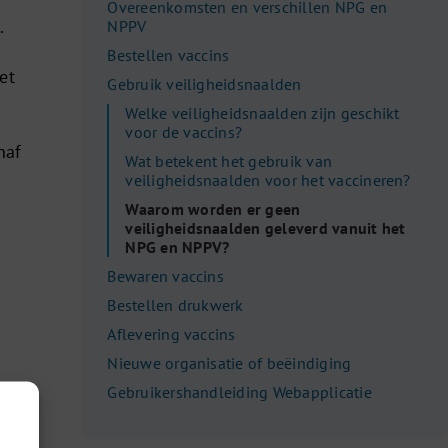
Overeenkomsten en verschillen NPG en
.
NPPV
Bestellen vaccins
et
Gebruik veiligheidsnaalden
Welke veiligheidsnaalden zijn geschikt
r
voor de vaccins?
haf
Wat betekent het gebruik van
veiligheidsnaalden voor het vaccineren?
Waarom worden er geen
veiligheidsnaalden geleverd vanuit het
NPG en NPPV?
Bewaren vaccins
Bestellen drukwerk
Aflevering vaccins
Nieuwe organisatie of beëindiging
Gebruikershandleiding Webapplicatie