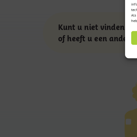
inf
tec
Als
heb
Kunt u niet vinden wa
of heeft u een andere