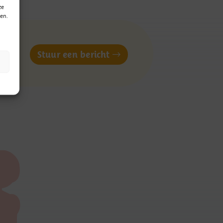
ze
en.
of
Stuur een bericht