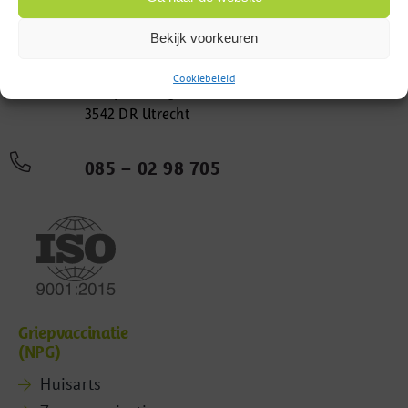
Bekijk voorkeuren
Cookiebeleid
Computerweg 22
3542 DR Utrecht
085 – 02 98 705
Griepvaccinatie
(NPG)
Huisarts