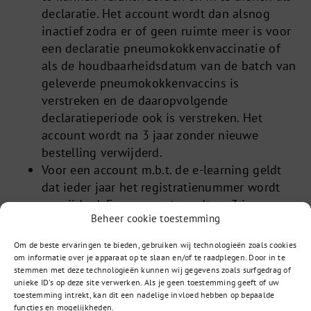
declaratie. Het account wordt dan alsnog
inactief zodra er of geen ruimte meer is voor
een declaratie pneumokokkenvaccinatie of
als de houdbaarheidsdatum van de batch van
geleverde pneumokokkenvaccins is
verstreken en de daaropvolgende
declaratieperiode ook is verstreken. Het
account wordt na 3 jaar zonder nieuwe
bestelling verwijderd.
Voor een account m.b.t. de e-learning geldt
dat ieder jaar het registratienummer wordt
verwijderd. Een account wordt na 3 jaar
Beheer cookie toestemming
inactiviteit verwijderd (inclusief het
certificaat).
Om de beste ervaringen te bieden, gebruiken wij technologieën zoals cookies
om informatie over je apparaat op te slaan en/of te raadplegen. Door in te
Door de verwijdering van de accounts worden uw
stemmen met deze technologieën kunnen wij gegevens zoals surfgedrag of
unieke ID's op deze site verwerken. Als je geen toestemming geeft of uw
persoonsgegevens ook verwijderd en dus niet
toestemming intrekt, kan dit een nadelige invloed hebben op bepaalde
langer door ons bewaard of anderszins verwerkt.
functies en mogelijkheden.