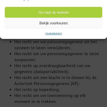
Uw rechten omtrent uw persoonsgegevens
Ga naar de website
U heeft een aantal rechten:
Bekijk voorkeuren
Het recht uw persoonsgegevens op te vragen
Cookiebeleid
en in te zien;
Het recht om uw persoonsgegevens uit het
systeem te laten verwijderen;
Het recht om uw persoonsgegevens te laten
aanpassen;
Het recht op overdraagbaarheid van uw
gegevens (dataportabiliteit);
Het recht om een klacht in te dienen bij de
Autoriteit Persoonsgegevens (AP);
Het recht op beperking;
Het recht om uw toestemming op elk
moment in te trekken.