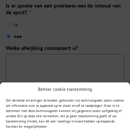
Is er sprake van een probleem met de inhoud van
de spuit?
*
ja
nee
Welke afwijking constateert u?
Beheer cookie toestemming
Wat is hiervan volgens u de mogelijke oorzaak?
Om de beste ervaringen te bieden, gebruiken wij technologieën zoals cookies
om informatie over je apparaat op te slaan en/of te raadplegen. Door in te
stemmen met deze technologieën kunnen wij gegevens zoals surfgedrag of
unieke ID's op deze site verwerken. Als je geen toestemming geeft of uw
toestemming intrekt, kan dit een nadelige invloed hebben op bepaalde
functies en mogelijkheden.