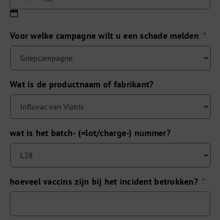
DD
Voor welke campagne wilt u een schade melden
*
slash
MM
slash
JJJJ
Wat is de productnaam of fabrikant?
wat is het batch- (=lot/charge-) nummer?
hoeveel vaccins zijn bij het incident betrokken?
*