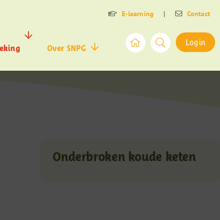
E-learning
|
Contact
Login
eking
Over SNPG
Onderbroken koude keten