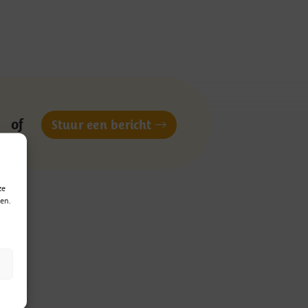
of
Stuur een bericht
ze
en.