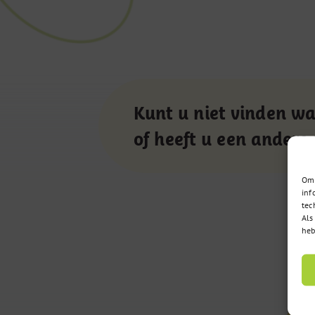
Kunt u niet vinden wa
of heeft u een andere
Om 
inf
tec
Als
heb