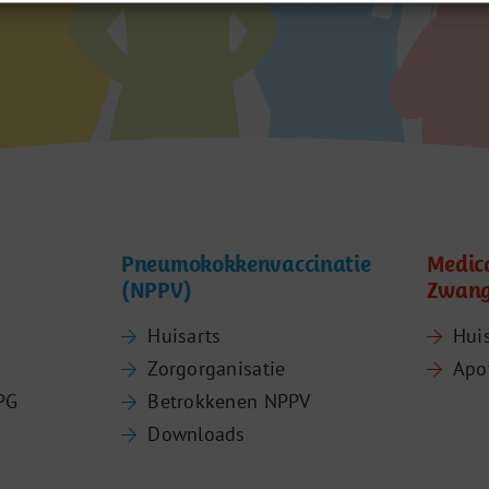
Pneumokokkenvaccinatie
Medic
(NPPV)
Zwang
Huisarts
Hui
Zorgorganisatie
Apo
PG
Betrokkenen NPPV
Downloads