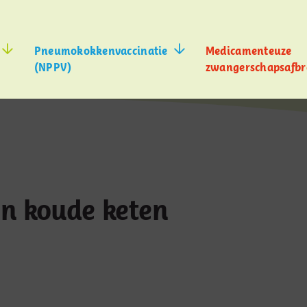
Pneumokokkenvaccinatie
Medicamenteuze
(NPPV)
zwangerschapsafbr
n koude keten