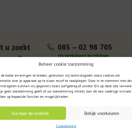
085 – 02 98 705
t u zoekt
Op werkdagen bereikbaar
 vraag?
van 9:00u tot 17:00u
Beheer cookie toestemming
de beste ervaringen te bieden, gebruiken wij technologieën zoals cookies om
ormatie over je apparaat op te slaan en/of te raadplegen. Door in te stemmen met de
hnologieën kunnen wij gegevens zoals surfgedrag of unieke ID's op deze site verwerk
 je geen toestemming geeft of uw toestemming intrekt, kan dit een nadelige invloed
ben op bepaalde functies en mogelijkheden.
Ga naar de website
Bekijk voorkeuren
Cookiebeleid