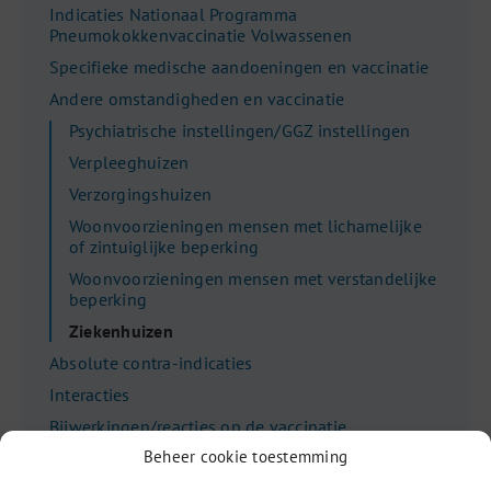
Indicaties Nationaal Programma
Pneumokokkenvaccinatie Volwassenen
Specifieke medische aandoeningen en vaccinatie
Andere omstandigheden en vaccinatie
Psychiatrische instellingen/GGZ instellingen
Verpleeghuizen
Verzorgingshuizen
Woonvoorzieningen mensen met lichamelijke
of zintuiglijke beperking
Woonvoorzieningen mensen met verstandelijke
beperking
Ziekenhuizen
Absolute contra-indicaties
Interacties
Bijwerkingen/reacties op de vaccinatie
Beheer cookie toestemming