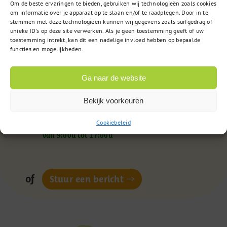
Om de beste ervaringen te bieden, gebruiken wij technologieën zoals cookies
om informatie over je apparaat op te slaan en/of te raadplegen. Door in te
stemmen met deze technologieën kunnen wij gegevens zoals surfgedrag of
unieke ID's op deze site verwerken. Als je geen toestemming geeft of uw
toestemming intrekt, kan dit een nadelige invloed hebben op bepaalde
functies en mogelijkheden.
Vragen?
Ga naar de website
Bekijk voorkeuren
085 – 02 98 705
Cookiebeleid
Op werkdagen bereikbaar
van 9:00u tot 17:00u
of
Stuur een bericht