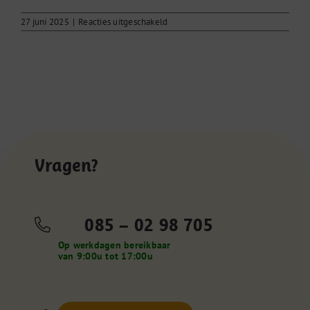
voor
27 juni 2025
|
Reacties uitgeschakeld
Vragen
en
achtergronden
COVID-
19-
vaccinatie
Vragen?
085 – 02 98 705
Op werkdagen bereikbaar
van 9:00u tot 17:00u