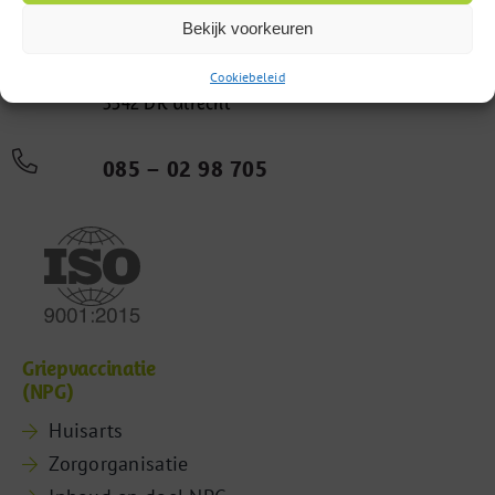
Bekijk voorkeuren
Computerweg 22
Cookiebeleid
3542 DR Utrecht
085 – 02 98 705
Griepvaccinatie
(NPG)
Huisarts
Zorgorganisatie