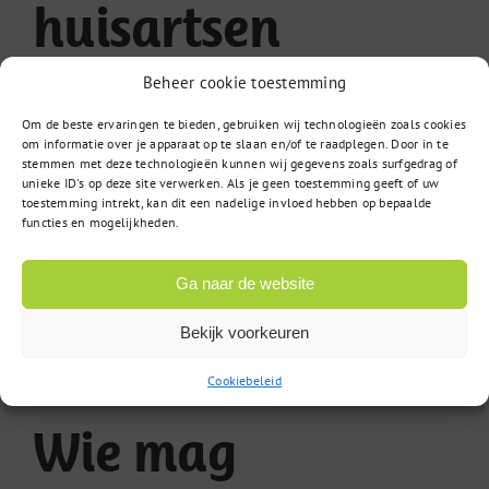
huisartsen
voor
29 april 2015
|
Reacties uitgeschakeld
Beheer cookie toestemming
Praktische
Regel voor een goed verloop van het vaccinatiespreekuur 
voorbereiding
Om de beste ervaringen te bieden, gebruiken wij technologieën zoals cookies
volgende [...]
vaccinatiespreekuur
om informatie over je apparaat op te slaan en/of te raadplegen. Door in te
huisartsen
stemmen met deze technologieën kunnen wij gegevens zoals surfgedrag of
unieke ID's op deze site verwerken. Als je geen toestemming geeft of uw
Read More
toestemming intrekt, kan dit een nadelige invloed hebben op bepaalde
functies en mogelijkheden.
17
Ga naar de website
01, 2022
Bekijk voorkeuren
Cookiebeleid
Wie mag