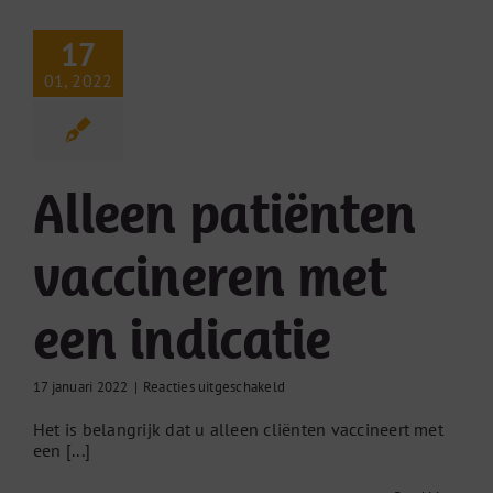
17
01, 2022
Alleen patiënten
vaccineren met
een indicatie
voor
17 januari 2022
|
Reacties uitgeschakeld
Alleen
Het is belangrijk dat u alleen cliënten vaccineert met
patiënten
een [...]
vaccineren
met
een