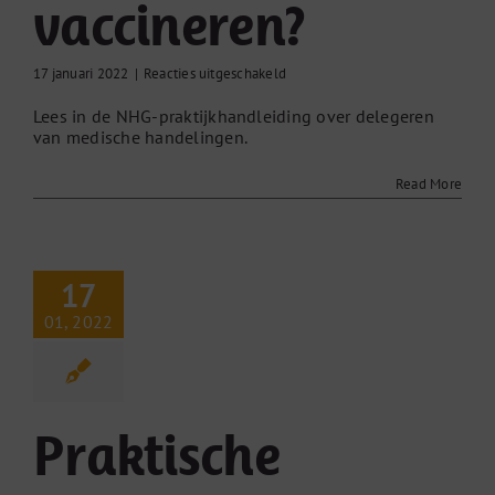
vaccineren?
voor
17 januari 2022
|
Reacties uitgeschakeld
Wie
Lees in de NHG-praktijkhandleiding over delegeren
mag
van medische handelingen.
vaccineren?
Read More
17
01, 2022
Praktische