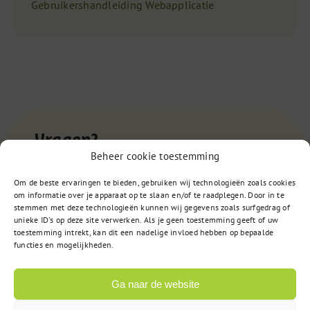
Gebruikershandleiding Webapplicatie
Vragen?
Beheer cookie toestemming
Om de beste ervaringen te bieden, gebruiken wij technologieën zoals cookies
085 – 02 98 705
om informatie over je apparaat op te slaan en/of te raadplegen. Door in te
stemmen met deze technologieën kunnen wij gegevens zoals surfgedrag of
Op werkdagen bereikbaar
unieke ID's op deze site verwerken. Als je geen toestemming geeft of uw
van 9:00u tot 17:00u
toestemming intrekt, kan dit een nadelige invloed hebben op bepaalde
functies en mogelijkheden.
Ga naar de website
of
Stuur een bericht