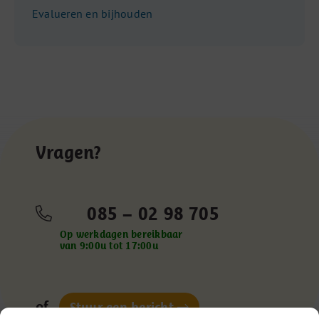
Evalueren en bijhouden
Vragen?
085 – 02 98 705
Op werkdagen bereikbaar
van 9:00u tot 17:00u
of
Stuur een bericht