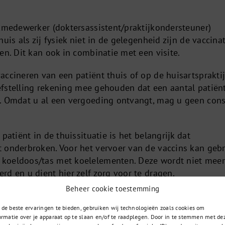
jkmedewerker (doktersassistent/praktijkondersteuner)
uis als zij fysiek niet in de gelegenheid zijn de vaccina
en. Dit kan ook in combinatie met een visite.
ccineren van een patiënt thuis of op de huisartspraktij
riefstelling rekening mee gehouden dat een aantal patiën
. Omdat u al een vergoeding ontvangt, mag u geen cons
patiënt in de thuissituatie is het belangrijk dat
 onderbroken. Voor het vervoer van de vaccins kan gebr
koeldoos/tas met koelelementen. Deze wordt niet meer
d en u dient hier zelf zorg voor te dragen.
Beheer cookie toestemming
de beste ervaringen te bieden, gebruiken wij technologieën zoals cookies om
ormatie over je apparaat op te slaan en/of te raadplegen. Door in te stemmen met de