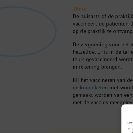
Thuis
De huisarts of de prakti
vaccineert de patiënten th
op de praktijk te ontvang
De vergoeding voor het va
hetzelfde. Er is in de ta
thuis gevaccineerd wordt
in rekening brengen.
Bij het vaccineren van de 
de
koudeketen
niet wordt
gemaakt worden van een 
met de vaccins meegelever
Om 
inf