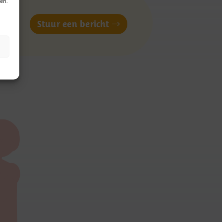
en.
of
Stuur een bericht