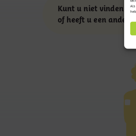
tec
Als
Kunt u niet vinden wa
heb
of heeft u een andere