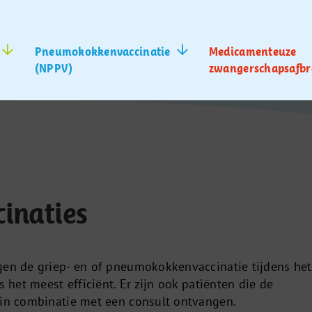
Pneumokokkenvaccinatie
Medicamenteuze
(NPPV)
zwangerschapsafbr
cinaties
gen de griep- en of pneumokokkenvaccinatie tijdens het
s het meest efficiënt. Er zijn ook patiënten die de
 in combinatie met een consult ontvangen.