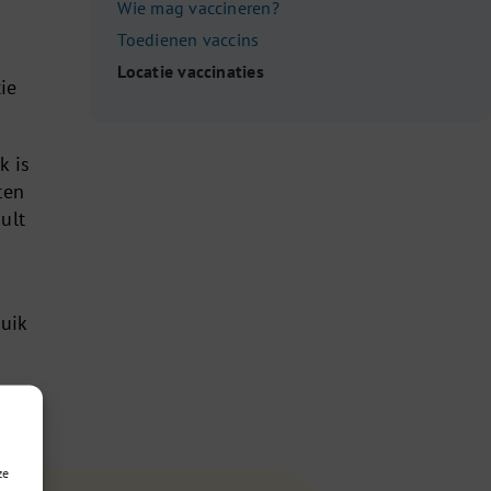
Wie mag vaccineren?
Toedienen vaccins
Locatie vaccinaties
tie
k is
ten
ult
uik
ze