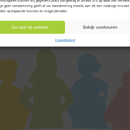
hnologieën kunnen wij gegevens zoals surfgedrag of unieke ID's op deze site verwerk
 je geen toestemming geeft of uw toestemming intrekt, kan dit een nadelige invloed
085 – 02 98 705
t u zoekt
ben op bepaalde functies en mogelijkheden.
Op werkdagen bereikbaar
 vraag?
van 9:00u tot 17:00u
Ga naar de website
Bekijk voorkeuren
Cookiebeleid