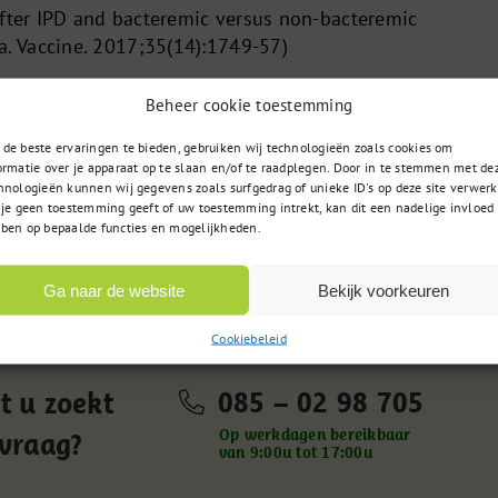
after IPD and bacteremic versus non-bacteremic
 Vaccine. 2017;35(14):1749-57)
M, Bonten MJ, de Wit GA. The impact of community-acqui
Beheer cookie toestemming
elated quality-of-life in elderly. BMC infectious disease
de beste ervaringen te bieden, gebruiken wij technologieën zoals cookies om
ormatie over je apparaat op te slaan en/of te raadplegen. Door in te stemmen met de
hnologieën kunnen wij gegevens zoals surfgedrag of unieke ID's op deze site verwerk
ers EA, de Melker HE, van der Ende A, Vlaminckx BJ, Kno
 je geen toestemming geeft of uw toestemming intrekt, kan dit een nadelige invloed
after IPD and bacteremic versus non-bacteremic
ben op bepaalde functies en mogelijkheden.
 Vaccine. 2017;35(14):1749-57)
Ga naar de website
Bekijk voorkeuren
Cookiebeleid
085 – 02 98 705
t u zoekt
Op werkdagen bereikbaar
 vraag?
van 9:00u tot 17:00u