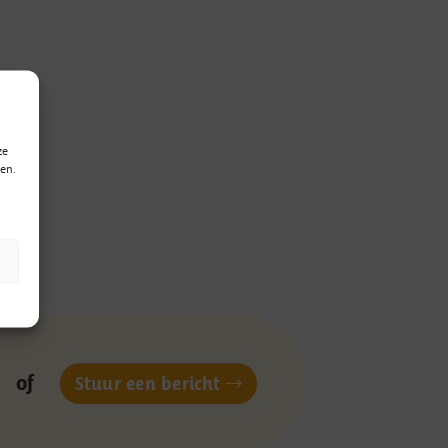
red
s.
ze
en.
l
of
Stuur een bericht