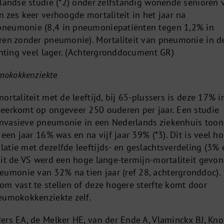
rlandse studie (*2) onder zelfstandig wonende senioren 
 zes keer verhoogde mortaliteit in het jaar na
neumonie (8,4 in pneumoniepatiënten tegen 1,2% in
ren zonder pneumonie). Mortaliteit van pneumonie in d
chting veel lager. (Achtergronddocument GR)
umokokkenziekt
e
ortaliteit met de leeftijd, bij 65-plussers is deze 17% i
eerkomt op ongeveer 250 ouderen per jaar. Een studie
nvasieve pneumonie in een Nederlands ziekenhuis too
 een jaar 16% was en na vijf jaar 39% (*3). Dit is veel h
atie met dezelfde leeftijds- en geslachtsverdeling (3% 
uit de VS werd een hoge lange-termijn-mortaliteit gevo
monie van 32% na tien jaar (ref 28, achtergronddoc).
om vast te stellen of deze hogere sterfte komt door
eumokokkenziekte zelf.
ers EA, de Melker HE, van der Ende A, Vlaminckx BJ, Kno