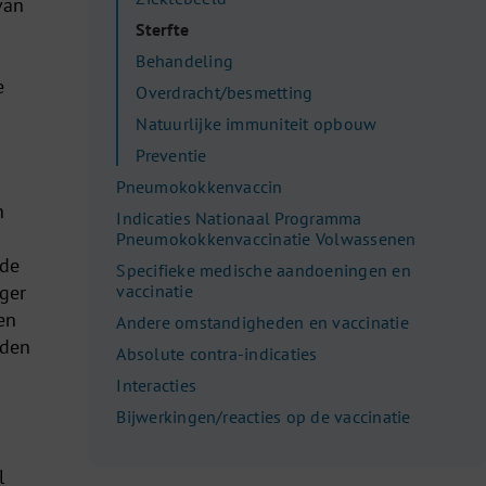
van
Sterfte
Behandeling
e
Overdracht/besmetting
Natuurlijke immuniteit opbouw
Preventie
Pneumokokkenvaccin
n
Indicaties Nationaal Programma
Pneumokokkenvaccinatie Volwassenen
nde
Specifieke medische aandoeningen en
oger
vaccinatie
en
Andere omstandigheden en vaccinatie
nden
Absolute contra-indicaties
Interacties
Bijwerkingen/reacties op de vaccinatie
l