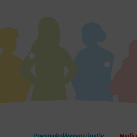
Pneumokokkenvaccinatie
Medic