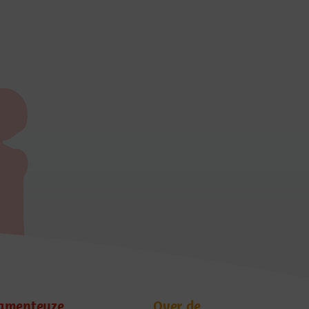
amenteuze
Over de