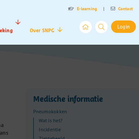
E-learning
|
Contact
Login
eking
Over SNPG
Medische informatie
Pneumokokken
Wat is het?
na
Incidentie
kans
Ziektebeeld