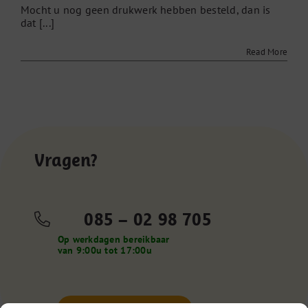
Mocht u nog geen drukwerk hebben besteld, dan is
drukwerk
dat [...]
Read More
Vragen?
085 – 02 98 705
Op werkdagen bereikbaar
van 9:00u tot 17:00u