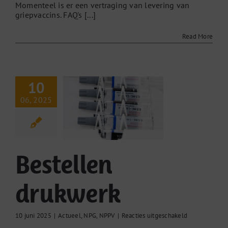
Momenteel is er een vertraging van levering van
levering
griepvaccins. FAQ's [...]
griepvaccins
Read More
10
06, 2025
stellen
ukwerk
eel
NPG
NPPV
Bestellen
drukwerk
voor
10 juni 2025
|
Actueel
,
NPG
,
NPPV
|
Reacties uitgeschakeld
Bestellen