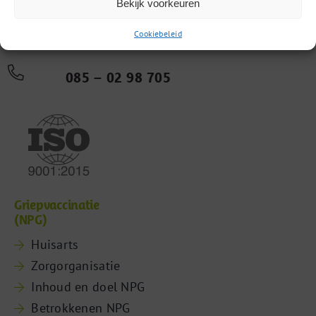
Bekijk voorkeuren
Computerweg 22
Cookiebeleid
3542 DR Utrecht
085 – 02 98 705
Griepvaccinatie
(NPG)
Huisarts
Zorgorganisatie
Inhoud en doel NPG
Betrokkenen NPG