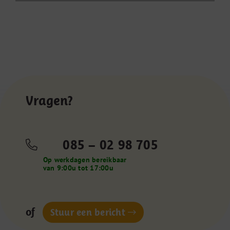
Bestelling
briefpapier
met
infographic
wijzigen
Vragen?
085 – 02 98 705
Op werkdagen bereikbaar
van 9:00u tot 17:00u
of
Stuur een bericht