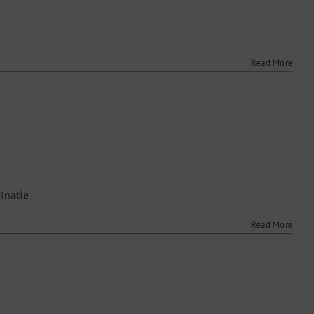
r
macarcinoom
Read More
r
unosuppressiva
inatie
Read More