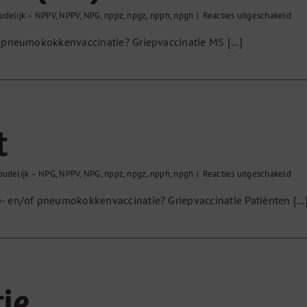
voo
udelijk – NPPV
,
NPPV
,
NPG
,
nppz
,
npgz
,
npph
,
npgh
|
Reacties uitgeschakeld
Mult
f pneumokokkenvaccinatie? Griepvaccinatie MS [...]
Scl
(MS
t
voo
oudelijk – NPG
,
NPPV
,
NPG
,
nppz
,
npgz
,
npph
,
npgh
|
Reacties uitgeschakeld
Myoc
p- en/of pneumokokkenvaccinatie? Griepvaccinatie Patiënten [...
tie