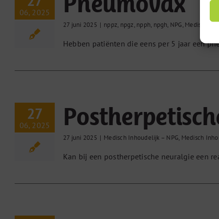
Pneumovax
27
06, 2025
27 juni 2025
|
nppz
,
npgz
,
npph
,
npgh
,
NPG
,
Medisch Inh
Hebben patiënten die eens per 5 jaar een pne
Postherpetisch
27
06, 2025
27 juni 2025
|
Medisch Inhoudelijk – NPG
,
Medisch Inho
Kan bij een postherpetische neuralgie een re