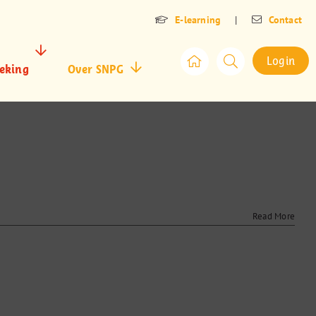
E-learning
|
Contact
Login
eking
Over SNPG
r
htwegen
gen
Read More