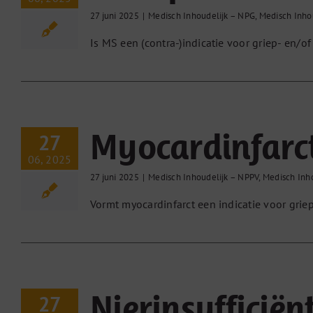
27 juni 2025
|
Medisch Inhoudelijk – NPG
,
Medisch Inho
Is MS een (contra-)indicatie voor griep- en/o
Myocardinfarc
27
06, 2025
27 juni 2025
|
Medisch Inhoudelijk – NPPV
,
Medisch Inh
Vormt myocardinfarct een indicatie voor grie
Nierinsufficiën
27