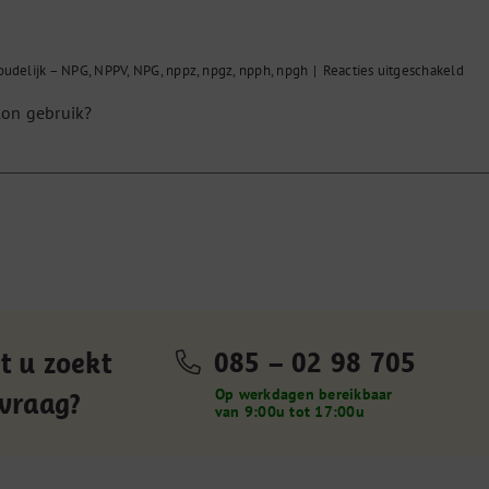
voo
oudelijk – NPG
,
NPPV
,
NPG
,
nppz
,
npgz
,
npph
,
npgh
|
Reacties uitgeschakeld
Pre
lon gebruik?
085 – 02 98 705
t u zoekt
Op werkdagen bereikbaar
 vraag?
van 9:00u tot 17:00u