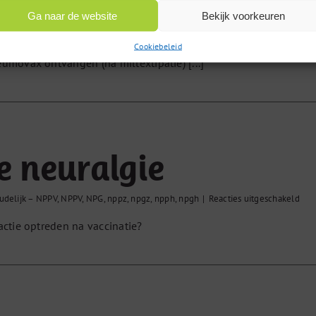
Ga naar de website
Bekijk voorkeuren
voo
oudelijk – NPPV
,
Medisch Inhoudelijk – NPG
,
NPPV
|
Reacties uitgeschakeld
Cookiebeleid
Pne
umovax ontvangen (na miltextipatie) [...]
e neuralgie
voo
udelijk – NPPV
,
NPPV
,
NPG
,
nppz
,
npgz
,
npph
,
npgh
|
Reacties uitgeschakeld
Pos
actie optreden na vaccinatie?
neur