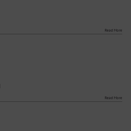
r
iple
erose
)
Read More
r
ardinfarct
]
Read More