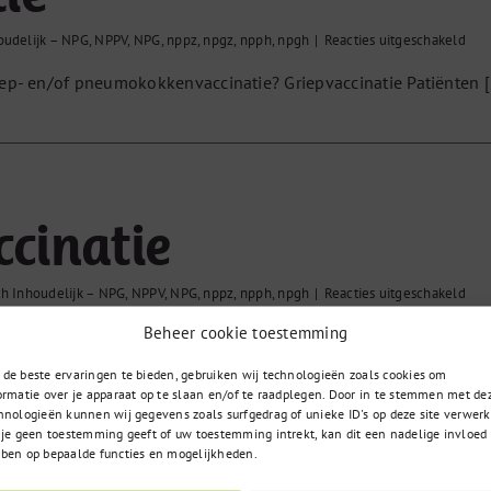
voo
oudelijk – NPG
,
NPPV
,
NPG
,
nppz
,
npgz
,
npph
,
npgh
|
Reacties uitgeschakeld
Nier
riep- en/of pneumokokkenvaccinatie? Griepvaccinatie Patiënten [.
ccinatie
voo
h Inhoudelijk – NPG
,
NPPV
,
NPG
,
nppz
,
npph
,
npgh
|
Reacties uitgeschakeld
Ope
Beheer cookie toestemming
den tussen [...]
en
vacc
de beste ervaringen te bieden, gebruiken wij technologieën zoals cookies om
ormatie over je apparaat op te slaan en/of te raadplegen. Door in te stemmen met de
hnologieën kunnen wij gegevens zoals surfgedrag of unieke ID's op deze site verwerk
 je geen toestemming geeft of uw toestemming intrekt, kan dit een nadelige invloed
ben op bepaalde functies en mogelijkheden.