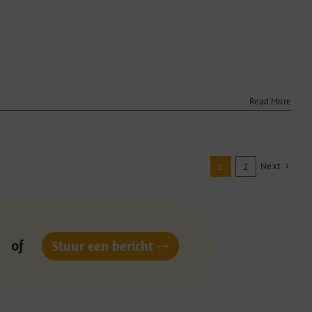
r
dnisolon
Read More
Next
1
2
of
Stuur een bericht