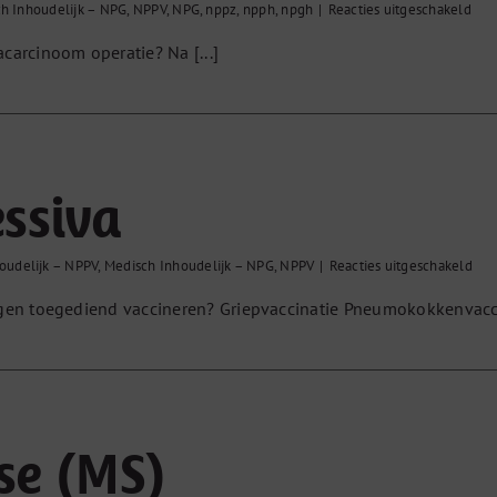
voo
h Inhoudelijk – NPG
,
NPPV
,
NPG
,
nppz
,
npph
,
npgh
|
Reacties uitgeschakeld
Mam
carcinoom operatie? Na [...]
ssiva
voo
oudelijk – NPPV
,
Medisch Inhoudelijk – NPG
,
NPPV
|
Reacties uitgeschakeld
Imm
jgen toegediend vaccineren? Griepvaccinatie Pneumokokkenvacc
ose (MS)