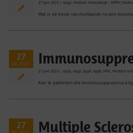
27 juni 2025
|
npgz
,
Medisch Inhoudelijk – NPPV
,
Medisc
Wat is de beste vaccinatieplek na een mamma
Immunosuppre
27
06, 2025
27 juni 2025
|
nppz
,
npgz
,
npph
,
npgh
,
NPG
,
Medisch Inh
Kan ik patiënten die immunosuppressiva kri
Multiple Scler
27
06, 2025