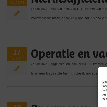
06, 2025
27 juni 2025
|
Medisch Inhoudelijk – NPPV
,
Medisch Inh
Vormt nierinsufficiëntie een indicatie voor g
Operatie en va
27
06, 2025
27 juni 2025
|
npgz
,
Medisch Inhoudelijk – NPPV
,
Medisc
Is er een bepaalde termijn die ik moet aanhou
Om 
inf
tec
Als
heb