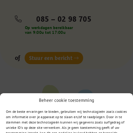
085 – 02 98 705
Op werkdagen bereikbaar
van 9:00u tot 17:00u
of
Stuur een bericht
Beheer cookie toestemming
Om de beste ervaringen te bieden, gebruiken wij technologieën zoals cookies
om informatie over je apparaat op te slaan en/of te raadplegen. Door in te
stemmen met deze technologieën kunnen wij gegevens zoals surfgedrag of
unieke ID's op deze site verwerken. Als je geen toestemming geeft of uw
toestemming intrekt, kan dit een nadelige invloed hebben op bepaalde