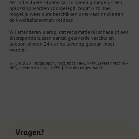
Per individuele situatie zal zo spoedig mogelijk een
oplossing worden voorgelegd, zodat u zo snel
mogelijk weer kunt beschikken over vaccins die aan
de kwaliteitsnormen voldoen.
Wij attenderen u erop, dat reclamatie bij schade of een
discrepantie tussen aantal geleverde vaccins en
pakbon binnen 24 uur na levering gedaan moet
worden.
27 juni 2025
|
npgh
,
npph
,
npgz
,
nppz
,
NPG
,
NPPV
,
Leveren Vaccins –
voor
NPG
,
Leveren Vaccins – NPPV
|
Reacties uitgeschakeld
Kapotte
spuiten/verpakking
van
spuiten
Vragen?