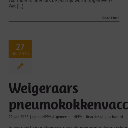
Wat moet ik doen als de praktijk wordt opgeheven?
Wat [...]
Read More
27
06, 2025
Weigeraars
pneumokokkenvacci
voo
27 juni 2025
|
npph
,
NPPV
,
Algemeen – NPPV
|
Reacties uitgeschakeld
Wei
Is het verplicht weigeraars voor de pneumokokkenvaccina
pn