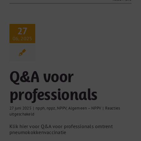
27
06, 2025
Q&A voor
professionals
27 juni 2025
|
npph
,
nppz
,
NPPV
,
Algemeen – NPPV
|
Reacties
voor
uitgeschakeld
Q&A
Klik hier voor Q&A voor professionals omtrent
voor
pneumokokkenvaccinatie
professionals