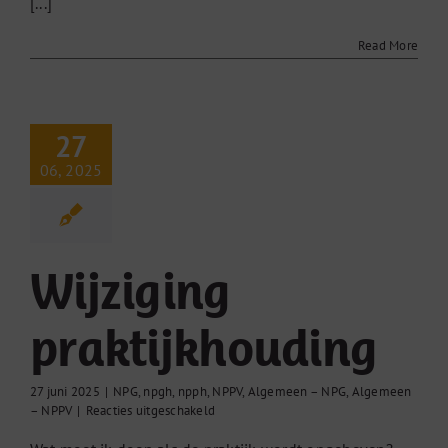
[...]
Read More
27
06, 2025
Wijziging
praktijkhouding
27 juni 2025
|
NPG
,
npgh
,
npph
,
NPPV
,
Algemeen – NPG
,
Algemeen
voor
– NPPV
|
Reacties uitgeschakeld
Wijziging
praktijkhouding