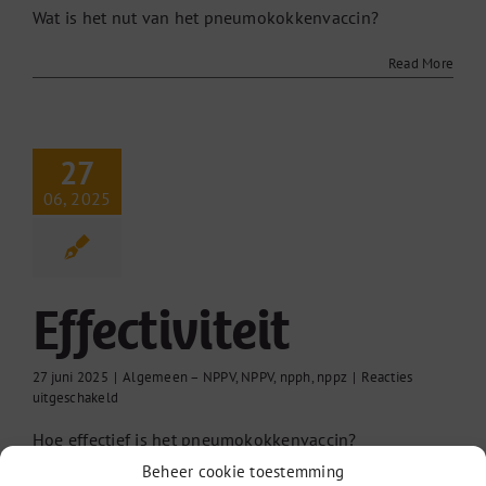
Wat is het nut van het pneumokokkenvaccin?
vaccineren?
Read More
27
06, 2025
Effectiviteit
27 juni 2025
|
Algemeen – NPPV
,
NPPV
,
npph
,
nppz
|
Reacties
voor
uitgeschakeld
Effectiviteit
Hoe effectief is het pneumokokkenvaccin?
Beheer cookie toestemming
Read More