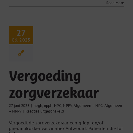
Read More
27
06, 2025
Vergoeding
zorgverzekaar
27 juni 2025
|
npgh
,
npph
,
NPG
,
NPPV
,
Algemeen – NPG
,
Algemeen
voor
– NPPV
|
Reacties uitgeschakeld
Vergoeding
Vergoedt de zorgverzekeraar een griep- en/of
zorgverzekaar
pneumokokkenvaccinatie? Antwoord: Patiënten die tot