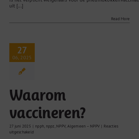
uit [...]
Read More
27
06, 2025
Waarom
vaccineren?
27 juni 2025
|
npph
,
nppz
,
NPPV
,
Algemeen – NPPV
|
Reacties
voor
uitgeschakeld
Waarom