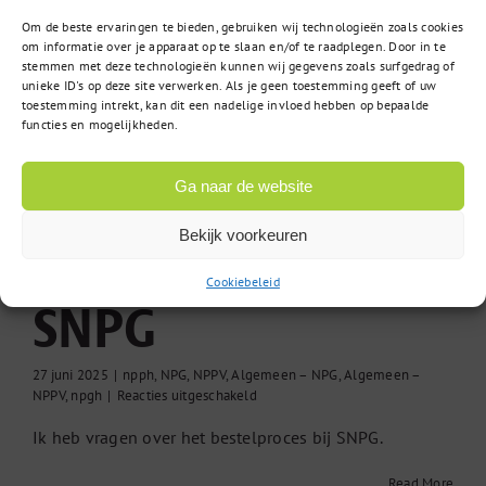
Om de beste ervaringen te bieden, gebruiken wij technologieën zoals cookies
om informatie over je apparaat op te slaan en/of te raadplegen. Door in te
stemmen met deze technologieën kunnen wij gegevens zoals surfgedrag of
unieke ID's op deze site verwerken. Als je geen toestemming geeft of uw
27
toestemming intrekt, kan dit een nadelige invloed hebben op bepaalde
functies en mogelijkheden.
06, 2025
Ga naar de website
Bekijk voorkeuren
Bestelproces bij
Cookiebeleid
SNPG
27 juni 2025
|
npph
,
NPG
,
NPPV
,
Algemeen – NPG
,
Algemeen –
voor
NPPV
,
npgh
|
Reacties uitgeschakeld
Bestelproces
Ik heb vragen over het bestelproces bij SNPG.
bij
SNPG
Read More