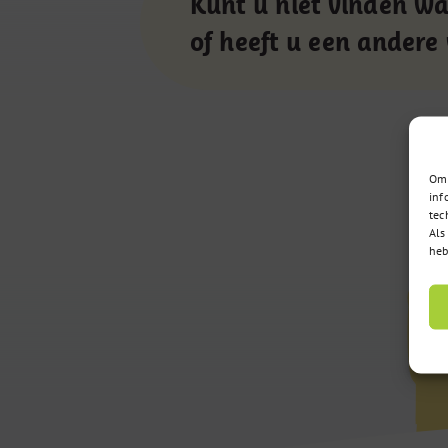
Kunt u niet vinden wa
of heeft u een andere
Om 
inf
tec
Als
heb