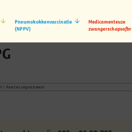
Pneumokokkenvaccinatie
Medicamenteuze
(NPPV)
zwangerschapsafbr
PG
voor
PV
|
Reacties uitgeschakeld
Bestelproces
bij
SNPG