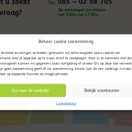
085 – 02 98 705
t u zoekt
Op werkdagen bereikbaar
 vraag?
van 9:00u tot 17:00u
Beheer cookie toestemming
de beste ervaringen te bieden, gebruiken wij technologieën zoals cookies om
ormatie over je apparaat op te slaan en/of te raadplegen. Door in te stemmen met de
hnologieën kunnen wij gegevens zoals surfgedrag of unieke ID's op deze site verwerk
 je geen toestemming geeft of uw toestemming intrekt, kan dit een nadelige invloed
ben op bepaalde functies en mogelijkheden.
Ga naar de website
Bekijk voorkeuren
Cookiebeleid