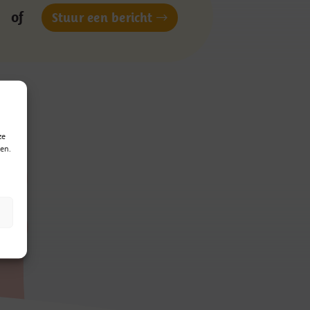
of
Stuur een bericht
ze
en.