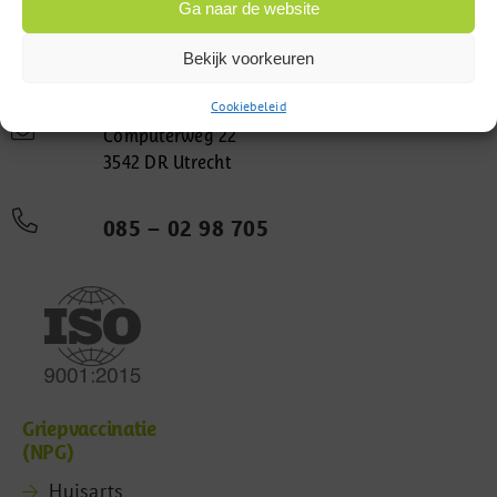
Ga naar de website
Bekijk voorkeuren
Cookiebeleid
Computerweg 22
3542 DR Utrecht
085 – 02 98 705
Griepvaccinatie
(NPG)
Huisarts