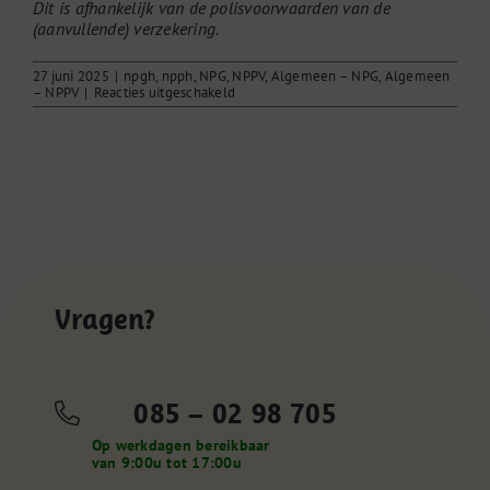
Dit is afhankelijk van de polisvoorwaarden van de
(aanvullende) verzekering.
27 juni 2025
|
npgh
,
npph
,
NPG
,
NPPV
,
Algemeen – NPG
,
Algemeen
voor
– NPPV
|
Reacties uitgeschakeld
Vergoeding
zorgverzekaar
Vragen?
085 – 02 98 705
Op werkdagen bereikbaar
van 9:00u tot 17:00u