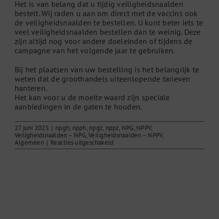
Het is van belang dat u tijdig veiligheidsnaalden
bestelt. Wij raden u aan om direct met de vaccins ook
de veiligheidsnaalden te bestellen. U kunt beter iets te
veel veiligheidsnaalden bestellen dan te weinig. Deze
zijn altijd nog voor andere doeleinden of tijdens de
campagne van het volgende jaar te gebruiken.
Bij het plaatsen van uw bestelling is het belangrijk te
weten dat de groothandels uiteenlopende tarieven
hanteren.
Het kan voor u de moeite waard zijn speciale
aanbiedingen in de gaten te houden.
27 juni 2025
|
npgh
,
npph
,
npgz
,
nppz
,
NPG
,
NPPV
,
Veiligheidsnaalden – NPG
,
Veiligheidsnaalden – NPPV
,
voor
Algemeen
|
Reacties uitgeschakeld
Bij
wie
bestelt
u
veiligheidsnaalden?