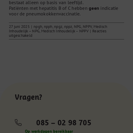
bestaat alleen op basis van leeftijd.
Patiënten met hepatitis B of C hebben
geen
indicatie
voor de pneumokokkenvaccinatie.
27 juni 2025
|
npgh
,
npph
,
npgz
,
nppz
,
NPG
,
NPPV
,
Medisch
Inhoudelijk – NPG
,
Medisch Inhoudelijk – NPPV
|
Reacties
voor
uitgeschakeld
Hepatitis
(acute
ziekte)
Vragen?
085 – 02 98 705
Op werkdagen bereikbaar