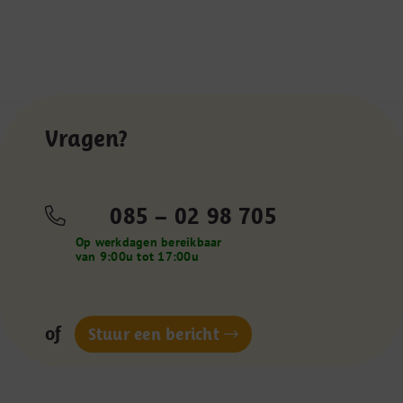
infographic
Vragen?
085 – 02 98 705
Op werkdagen bereikbaar
van 9:00u tot 17:00u
of
Stuur een bericht