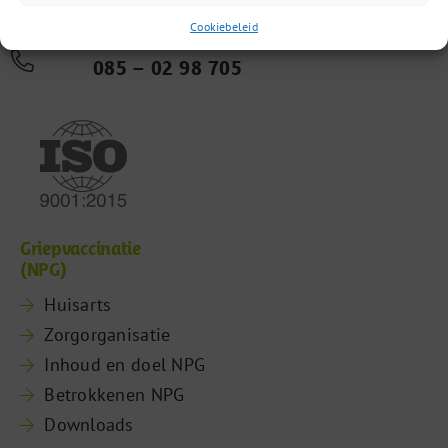
3542 DR Utrecht
Cookiebeleid
085 – 02 98 705
Griepvaccinatie
(NPG)
Huisarts
Zorgorganisatie
Inhoud en doel NPG
Betrokkenen NPG
Downloads