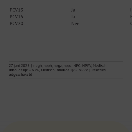
PCV13
Ja
PCV15
Ja
PCV20
Nee
27 juni 2025
|
npgh
,
npph
,
npgz
,
nppz
,
NPG
,
NPPV
,
Medisch
Inhoudelijk – NPG
,
Medisch Inhoudelijk – NPPV
|
Reacties
voor
uitgeschakeld
Sikkelcelziekte