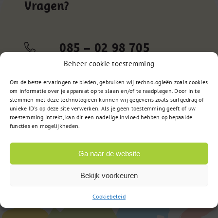
Vragen?
085 – 02 98 705
Op werkdagen bereikbaar
Beheer cookie toestemming
van 9:00u tot 17:00u
Om de beste ervaringen te bieden, gebruiken wij technologieën zoals cookies
om informatie over je apparaat op te slaan en/of te raadplegen. Door in te
stemmen met deze technologieën kunnen wij gegevens zoals surfgedrag of
unieke ID's op deze site verwerken. Als je geen toestemming geeft of uw
of
Stuur een bericht
toestemming intrekt, kan dit een nadelige invloed hebben op bepaalde
functies en mogelijkheden.
Ga naar de website
Bekijk voorkeuren
Cookiebeleid