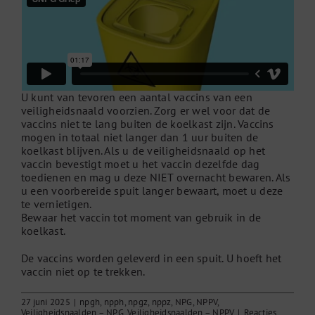
U kunt van tevoren een aantal vaccins van een
veiligheidsnaald voorzien. Zorg er wel voor dat de
vaccins niet te lang buiten de koelkast zijn. Vaccins
mogen in totaal niet langer dan 1 uur buiten de
koelkast blijven. Als u de veiligheidsnaald op het
vaccin bevestigt moet u het vaccin dezelfde dag
toedienen en mag u deze NIET overnacht bewaren. Als
u een voorbereide spuit langer bewaart, moet u deze
te vernietigen.
Bewaar het vaccin tot moment van gebruik in de
koelkast.
De vaccins worden geleverd in een spuit. U hoeft het
vaccin niet op te trekken.
27 juni 2025
|
npgh
,
npph
,
npgz
,
nppz
,
NPG
,
NPPV
,
Veiligheidsnaalden – NPG
,
Veiligheidsnaalden – NPPV
|
Reacties