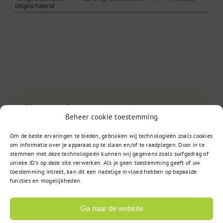
voor
uitgeschakeld
Wat
betekent
het
gebruik
van
veiligheidsnaalden
voor
het
vaccineren
zelf?
Vragen?
Beheer cookie toestemming
Om de beste ervaringen te bieden, gebruiken wij technologieën zoals cookies
om informatie over je apparaat op te slaan en/of te raadplegen. Door in te
085 – 02 98 705
stemmen met deze technologieën kunnen wij gegevens zoals surfgedrag of
unieke ID's op deze site verwerken. Als je geen toestemming geeft of uw
Op werkdagen bereikbaar
toestemming intrekt, kan dit een nadelige invloed hebben op bepaalde
van 9:00u tot 17:00u
functies en mogelijkheden.
Ga naar de website
of
Stuur een bericht