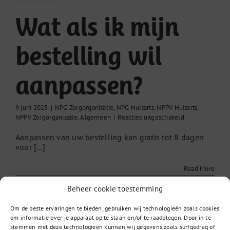
Wat als ik mijn
bestelling wil
aanpassen?
9 juni 2025
|
NPG Zorgorganisatie
,
NPG Huisarts
,
NPPV Huisarts
,
voor
NPPV Zorgorganisatie
,
Algemeen
|
Reacties uitgeschakeld
Wat
Aanpassen van uw bestelling kan gratis tot 8 dagen
als
voor [...]
ik
mijn
bestelling
Read More
wil
aanpassen?
Beheer cookie toestemming
Om de beste ervaringen te bieden, gebruiken wij technologieën zoals cookies
om informatie over je apparaat op te slaan en/of te raadplegen. Door in te
stemmen met deze technologieën kunnen wij gegevens zoals surfgedrag of