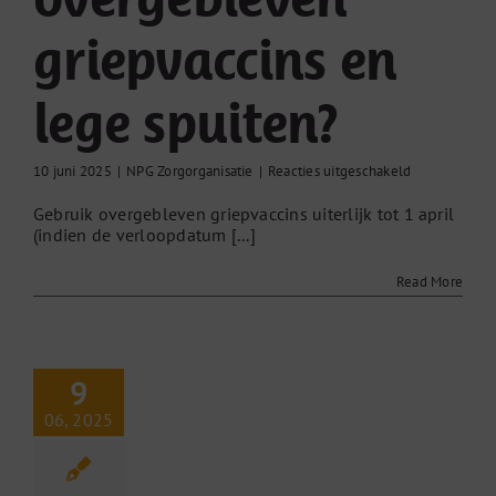
griepvaccins en
lege spuiten?
voor
10 juni 2025
|
NPG Zorgorganisatie
|
Reacties uitgeschakeld
Wat
Gebruik overgebleven griepvaccins uiterlijk tot 1 april
moet
(indien de verloopdatum [...]
ik
met
overgebleve
Read More
griepvaccins
en
lege
spuiten?
9
06, 2025