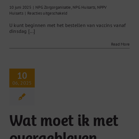
10 juni 2025
|
NPG Zorgorganisatie
,
NPG Huisarts
,
NPPV
voor
Huisarts
|
Reacties uitgeschakeld
Wanneer
U kunt beginnen met het bestellen van vaccins vanaf
kan
dinsdag [...]
ik
beginnen
met
Read More
het
bestellen
van
vaccins?
10
06, 2025
Wat moet ik met
overgebleven