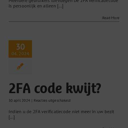
Meerdere gebruikers toevoegen De 2FA verificatiecode
is persoonlijk en alleen [...]
Meerdere
gebruikers
toevoegen
Read More
30
04, 2024
2FA code kwijt?
voor
30 april 2024
|
Reacties uitgeschakeld
2FA
Indien u de 2FA verificatiecode niet meer in uw bezit
code
[...]
kwijt?