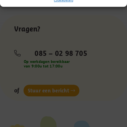
Cookiebeleid
Vragen?
085 – 02 98 705
Op werkdagen bereikbaar
van 9:00u tot 17:00u
of
Stuur een bericht