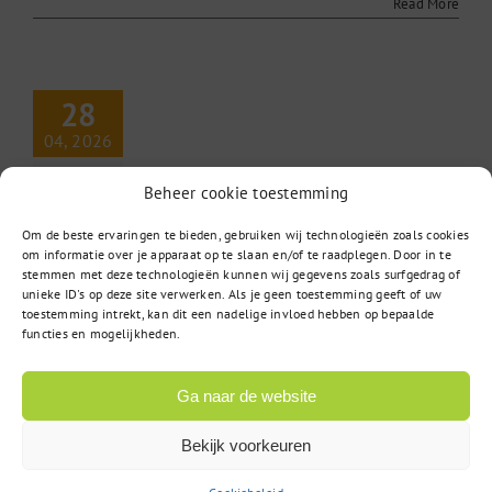
Read More
28
04, 2026
Beheer cookie toestemming
Om de beste ervaringen te bieden, gebruiken wij technologieën zoals cookies
Cache legen
om informatie over je apparaat op te slaan en/of te raadplegen. Door in te
stemmen met deze technologieën kunnen wij gegevens zoals surfgedrag of
unieke ID's op deze site verwerken. Als je geen toestemming geeft of uw
toestemming intrekt, kan dit een nadelige invloed hebben op bepaalde
voor
28 april 2026
|
Reacties uitgeschakeld
functies en mogelijkheden.
Cache
Om problemen te voorkomen bij het bestellen van
legen
vaccins, adviseren [...]
Ga naar de website
Read More
Bekijk voorkeuren