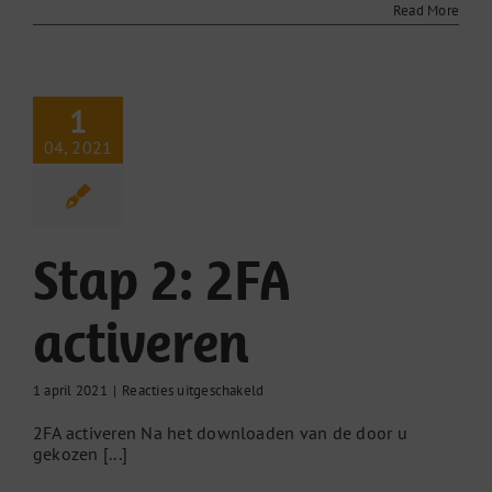
app
Read More
downloaden
1
04, 2021
Stap 2: 2FA
activeren
voor
1 april 2021
|
Reacties uitgeschakeld
Stap
2FA activeren Na het downloaden van de door u
2:
gekozen [...]
2FA
activeren