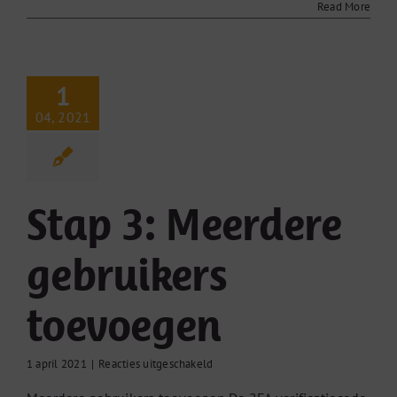
Read More
1
04, 2021
Stap 3: Meerdere
gebruikers
toevoegen
voor
1 april 2021
|
Reacties uitgeschakeld
Stap
3: