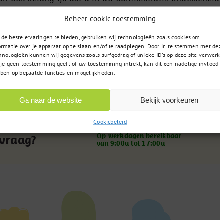
levering.
Beheer cookie toestemming
chnummers heeft ontvangen is het belangrijk dat u tijd
de beste ervaringen te bieden, gebruiken wij technologieën zoals cookies om
oudt met welk batchnummer u vaccineert, zodat dit corr
ormatie over je apparaat op te slaan en/of te raadplegen. Door in te stemmen met de
hnologieën kunnen wij gegevens zoals surfgedrag of unieke ID's op deze site verwerk
enomen kan worden.
 je geen toestemming geeft of uw toestemming intrekt, kan dit een nadelige invloed
ben op bepaalde functies en mogelijkheden.
Ga naar de website
Bekijk voorkeuren
085 – 02 98 705
t u zoekt
Cookiebeleid
Op werkdagen bereikbaar
 vraag?
van 9:00u tot 17:00u