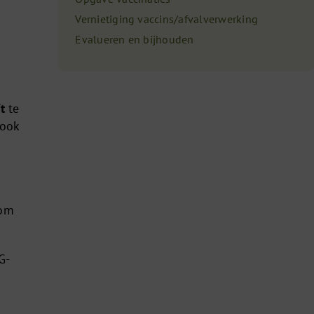
Vernietiging vaccins/afvalverwerking
Evalueren en bijhouden
t
te
 ook
rom
G-