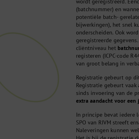
wordt geregistreerd. Eend
(batchnummer) en wanneer
potentiële batch- gerela
bijwerkingen), het snel 
onderscheiden. Ook wordt
geregistreerde gegevens.
cliëntniveau het
batchn
registeren (ICPC-code R44
van groot belang in ver
Registratie gebeurt op di
Registratie gebeurt vaak a
sinds invoering van de 
extra aandacht voor een j
In principe bevat iedere
SPO van RIVM streeft ern
Naleveringen kunnen wel
Het is bij de registratie