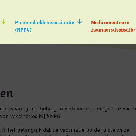
Pneumokokkenvaccinatie
Medicamenteuze
(NPPV)
zwangerschapsafbr
ren
atie is van groot belang in verband met mogelijke vacci
van vaccinaties bij SNPG.
s het belangrijk dat de vaccinatie op de juiste wijze