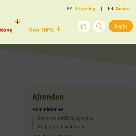
E-learning
|
Contact
Login
eking
Over SNPG
Afronden
n-
Administreren
Bewaren patiëntgegevens
Registreren weigeraars
Opgave vaccinaties