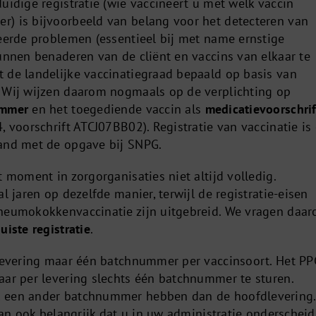
uidige registratie (wie vaccineert u met welk vaccin
) is bijvoorbeeld van belang voor het detecteren van
teerde problemen (essentieel bij met name ernstige
kunnen benaderen van de cliënt en vaccins van elkaar te
 de landelijke vaccinatiegraad bepaald op basis van
 Wij wijzen daarom nogmaals op de verplichting op
ummer
en het toegediende vaccin als
medicatievoorschrif
, voorschrift ATCJ07BB02).
Registratie van vaccinatie is
band met de opgave bij SNPG.
t moment in zorgorganisaties niet altijd volledig.
l jaren op dezelfde manier, terwijl de registratie-eisen
pneumokokkenvaccinatie zijn uitgebreid. We vragen daa
uiste registratie
.
 levering maar één batchnummer per vaccinsoort. Het PP
aar per levering slechts één batchnummer te sturen.
 een ander batchnummer hebben dan de hoofdlevering.
 dan ook belangrijk dat u in uw administratie onderscheid