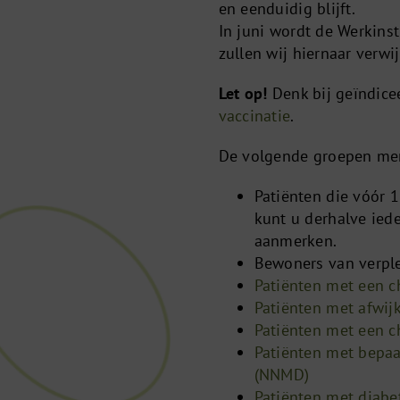
en eenduidig blijft.
In juni wordt de Werkinst
zullen wij hiernaar verwi
Let op!
Denk bij geïndic
vaccinatie
.
De volgende groepen men
Patiënten die vóór 
kunt u derhalve ied
aanmerken.
Bewoners van verpl
Patiënten met een c
Patiënten met afwij
Patiënten met een ch
Patiënten met bepa
(NNMD)
Patiënten met diabe