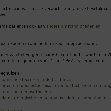
ructie Griepvaccinatie verwacht. Zodra deze beschikbaar
jzen.
eerde patiënten ook aan
andere omstandigheden en
sen komen in aanmerking voor griepvaccinatie:
1 mei van het volgend jaar 60 jaar of ouder worden. In 
ereen die is geboren vóór 1 mei 1967 als geïndiceerd
eeghuizen
hronische stoornis van de hartfunctie
kingen en functiestoornissen van de luchtwegen en lon
ronische nierinsufficiëntie
alde neurologische en neuromusculaire aandoeningen
tes mellitus