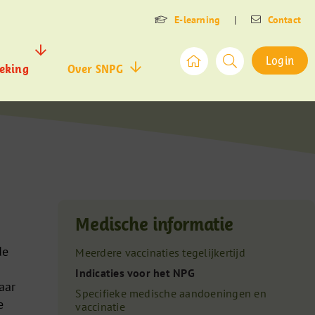
E-learning
|
Contact
Login
eking
Over SNPG
Medische informatie
de
Meerdere vaccinaties tegelijkertijd
Indicaties voor het NPG
aar
Specifieke medische aandoeningen en
e
vaccinatie