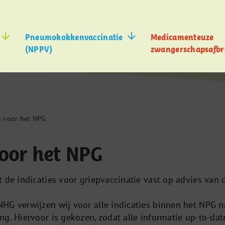
Pneumokokkenvaccinatie
Medicamenteuze
(NPPV)
zwangerschapsafbr
s voor het NPG
voor het NPG
 de indicaties voor griepvaccinatie vast op advies van 
HG verwijzen wij voor alle indicaties binnen het NPG n
g. Hiervoor is gekozen, zodat alle informatie up-to-dat