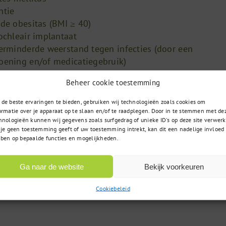
ntie
de obesitas (BMI ≥ 40)
ochleair implantaat
erminderde weerstand tegen infecties (door een
oening en/of medicatiegebruik)
erd met hiv
Beheer cookie toestemming
t een beenmergtransplantatie hebben ondergaan
enten van 6 maanden tot 18 jaar die langdurig salicyla
de beste ervaringen te bieden, gebruiken wij technologieën zoals cookies om
ormatie over je apparaat op te slaan en/of te raadplegen. Door in te stemmen met de
hnologieën kunnen wij gegevens zoals surfgedrag of unieke ID's op deze site verwerk
standelijke beperking
 je geen toestemming geeft of uw toestemming intrekt, kan dit een nadelige invloed
zonder medische indicatie) vanaf 22 weken zwangersch
ben op bepaalde functies en mogelijkheden.
pseizoen
 bureaukaart ontwikkeld met antwoorden op veelgestel
Ga naar de website
Bekijk voorkeuren
pvaccinatie voor zwangere vrouwen. De bureaukaart vin
Cookiebeleid