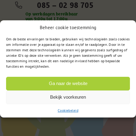
085 – 02 98 705
Op werkdagen bereikbaar
van 9:00u tot 17:00u
Beheer cookie toestemming
Om de beste ervaringen te bieden, gebruiken wij technologieën zoals cookies
of
Stuur een bericht
om informatie over je apparaat op te slaan en/of te raadplegen. Door in te
stemmen met deze technologieën kunnen wij gegevens zoals surfgedrag of
unieke ID's op deze site verwerken. Als je geen toestemming geeft of uw
toestemming intrekt, kan dit een nadelige invloed hebben op bepaalde
functies en mogelijkheden.
Ga naar de website
Bekijk voorkeuren
Cookiebeleid