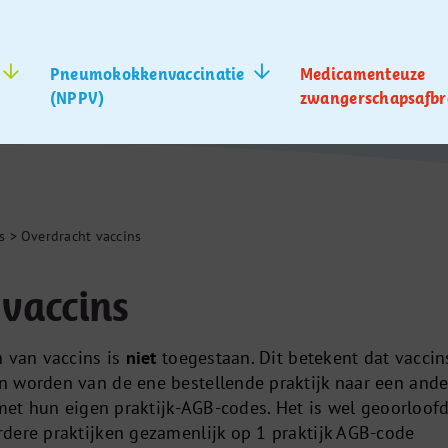
Pneumokokkenvaccinatie
Medicamenteuze
(NPPV)
zwangerschapsafbr
s
>
Overdracht vaccins
vaccins
n van vaccins is
niet
toegestaan. Dit betekent dat vaccin
 worden van de ene bestellende praktijk naar een ande
 met hun eigen praktijk-AGB-codes. Het is wel geoorloof
dere praktijken gezamenlijk op 1 praktijk AGB-code