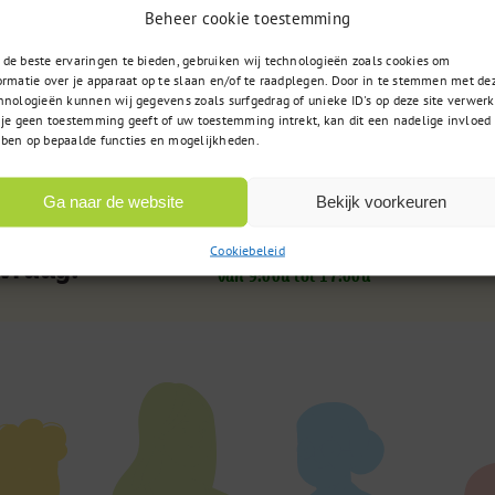
Beheer cookie toestemming
de beste ervaringen te bieden, gebruiken wij technologieën zoals cookies om
ormatie over je apparaat op te slaan en/of te raadplegen. Door in te stemmen met de
hnologieën kunnen wij gegevens zoals surfgedrag of unieke ID's op deze site verwerk
 je geen toestemming geeft of uw toestemming intrekt, kan dit een nadelige invloed
ben op bepaalde functies en mogelijkheden.
Ga naar de website
Bekijk voorkeuren
085 – 02 98 705
t u zoekt
Cookiebeleid
Op werkdagen bereikbaar
 vraag?
van 9:00u tot 17:00u