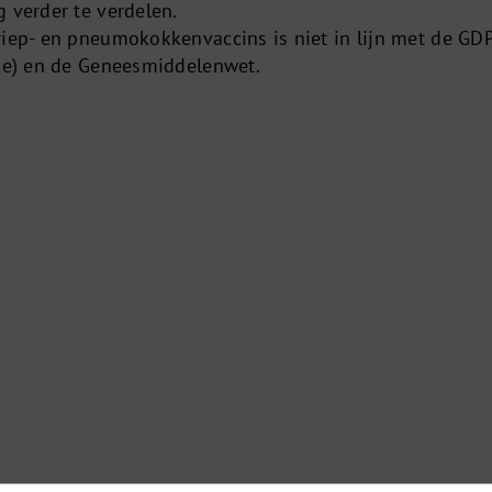
 verder te verdelen.
riep- en pneumokokkenvaccins is niet in lijn met de GD
ice) en de Geneesmiddelenwet.