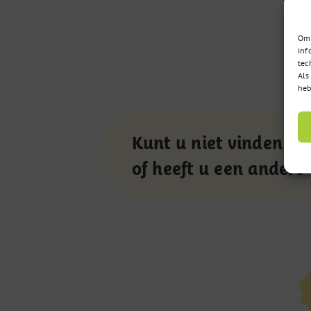
Om 
inf
tec
Als
heb
Kunt u niet vinden wa
of heeft u een andere