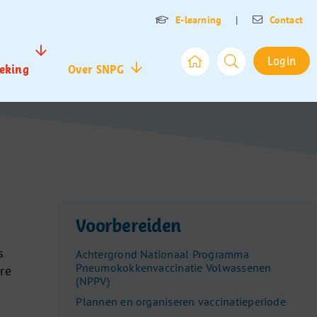
E-learning
|
Contact
Login
eking
Over SNPG
Voorbereiden
s
Achtergrond Nationaal Programma
Pneumokokkenvaccinatie Volwassenen
re
(NPPV)
d
Plannen en organiseren vaccinatieperiode