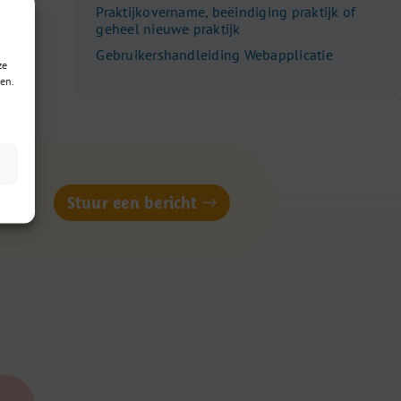
Praktijkovername, beëindiging praktijk of
geheel nieuwe praktijk
Gebruikershandleiding Webapplicatie
ze
en.
of
Stuur een bericht