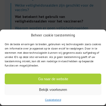
Welke veiligheidsnaalden zijn geschikt voor de
vaccins?
Wat betekent het gebruik van
veiligheidsnaalden voor het vaccineren?
Waarom worden er geen veiligheidsnaalden
geleverd vanuit het NPG en NPPV?
Beheer cookie toestemming
Bewaren vaccins
Om de beste ervaringen te bieden, gebruiken wij technologieën zoals cookies
Bestellen drukwerk
om informatie over je apparaat op te slaan en/of te raadplegen. Door in te
Aflevering vaccins
stemmen met deze technologieën kunnen wij gegevens zoals surfgedrag of
unieke ID's op deze site verwerken. Als je geen toestemming geeft of uw
Praktijkovername, beëindiging praktijk of geheel
toestemming intrekt, kan dit een nadelige invloed hebben op bepaalde
nieuwe praktijk
functies en mogelijkheden.
Gebruikershandleiding Webapplicatie
Ga naar de website
Bekijk voorkeuren
Cookiebeleid