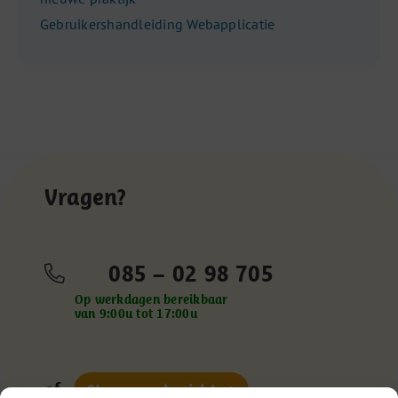
Gebruikershandleiding Webapplicatie
Vragen?
085 – 02 98 705
Op werkdagen bereikbaar
van 9:00u tot 17:00u
of
Stuur een bericht