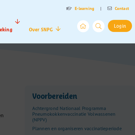
E-learning
|
Contact
Login
eking
Over SNPG
Voorbereiden
Achtergrond Nationaal Programma
Pneumokokkenvaccinatie Volwassenen
en
(NPPV)
Plannen en organiseren vaccinatieperiode