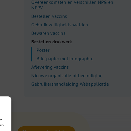
Overeenkomsten en verschillen NPG en
NPPV
Bestellen vaccins
Gebruik veiligheidsnaalden
Bewaren vaccins
Bestellen drukwerk
Poster
Briefpapier met infographic
Aflevering vaccins
Nieuwe organisatie of beëindiging
Gebruikershandleiding Webapplicatie
ze
en.