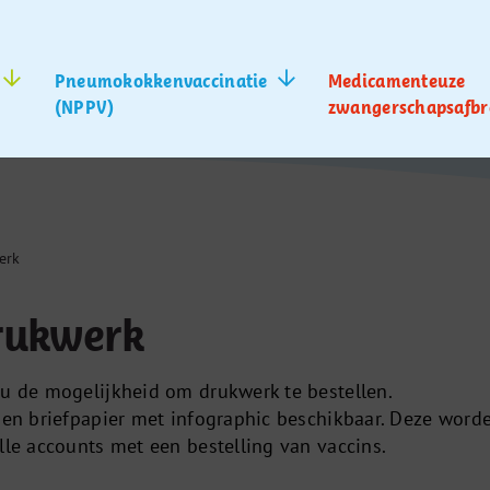
Pneumokokkenvaccinatie
Medicamenteuze
(NPPV)
zwangerschapsafbr
erk
drukwerk
 u de mogelijkheid om drukwerk te bestellen.
s en briefpapier met infographic beschikbaar. Deze word
lle accounts met een bestelling van vaccins.