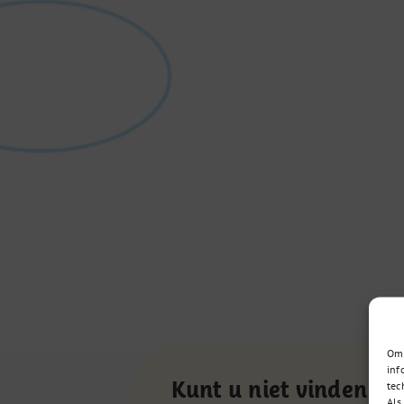
Om 
inf
Kunt u niet vinden wa
tec
Als