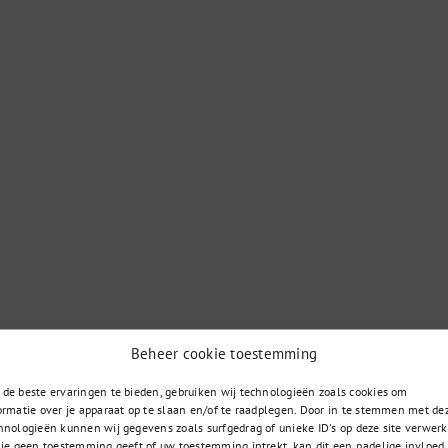
Beheer cookie toestemming
de beste ervaringen te bieden, gebruiken wij technologieën zoals cookies om
ormatie over je apparaat op te slaan en/of te raadplegen. Door in te stemmen met de
085 – 02 98 705
t u zoekt
hnologieën kunnen wij gegevens zoals surfgedrag of unieke ID's op deze site verwerk
 je geen toestemming geeft of uw toestemming intrekt, kan dit een nadelige invloed